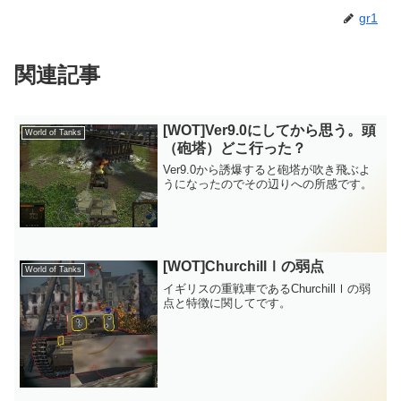
gr1
関連記事
[WOT]Ver9.0にしてから思う。頭
World of Tanks
（砲塔）どこ行った？
Ver9.0から誘爆すると砲塔が吹き飛ぶよ
うになったのでその辺りへの所感です。
[WOT]ChurchillⅠの弱点
World of Tanks
イギリスの重戦車であるChurchillⅠの弱
点と特徴に関してです。