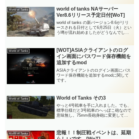
world of tanks NAサーバー
World of Tanks
Ver8.6リリース予定日付[WoT]
world of tanks の新バージョン8.6がリリ
ースされる日付として6月25日（火）とい
う噂が流れ始めましたがどうなんでしょ
う？出もとは、韓国サーバーで6月25日リ
リースと韓国サーバー公式Webに掲示さ
れているという事なんですが。い...
[WOT]ASIAクライアントのログ
World of Tanks
イン画面にパスワード保存機能を
追加するmod
ASIAクライアントのログイン画面にパス
ワード保存機能を追加するmodに関して
です。
World of Tanks その3
World of Tanks
やっと4号戦車を手に入れました。でも、
標準仕様だと3号戦車のへっぽこ砲なので
意味無し。75mm長砲身砲に変更してや
っと相手の戦車にダメージを与える事が
可能に。3号戦車の時は、敵の数少ない同
クラスの戦車以外からは、逃げ回るしか
悲報！！制圧戦イベントは、延期
World of Tanks
なかったがこれか...
らしいです。[WoT]