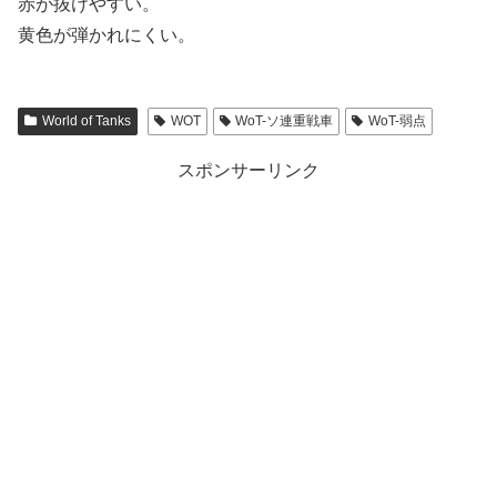
赤が抜けやすい。
黄色が弾かれにくい。
World of Tanks
WOT
WoT-ソ連重戦車
WoT-弱点
スポンサーリンク