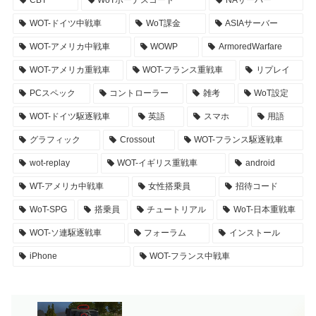
CBT
WoTボーナスコード
NAサーバー
WOT-ドイツ中戦車
WoT課金
ASIAサーバー
WOT-アメリカ中戦車
WOWP
ArmoredWarfare
WOT-アメリカ重戦車
WOT-フランス重戦車
リプレイ
PCスペック
コントローラー
雑考
WoT設定
WOT-ドイツ駆逐戦車
英語
スマホ
用語
グラフィック
Crossout
WOT-フランス駆逐戦車
wot-replay
WOT-イギリス重戦車
android
WT-アメリカ中戦車
女性搭乗員
招待コード
WoT-SPG
搭乗員
チュートリアル
WoT-日本重戦車
WOT-ソ連駆逐戦車
フォーラム
インストール
iPhone
WOT-フランス中戦車