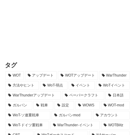
タグ
WOT
アップデート
WOTアップデート
WarThunder
方法やヒント
WoT-弱点
イベント
WoTイベント
WarThunderアップデート
ペーパークラフト
日本語
ガルパン
戦車
設定
WOWS
WOT-mod
WoT-ソ連重戦車
ガルパンmod
アカウント
WoT-ドイツ重戦車
WarThunder-イベント
WOTBlitz