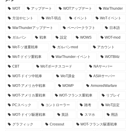
WOT
アップデート
WOTアップデート
WarThunder
方法やヒント
WoT-弱点
イベント
WoTイベント
WarThunderアップデート
ペーパークラフト
日本語
ガルパン
戦車
設定
WOWS
WOT-mod
WoT-ソ連重戦車
ガルパンmod
アカウント
WoT-ドイツ重戦車
WarThunder-イベント
WOTBlitz
CBT
WoTボーナスコード
NAサーバー
WOT-ドイツ中戦車
WoT課金
ASIAサーバー
WOT-アメリカ中戦車
WOWP
ArmoredWarfare
WOT-アメリカ重戦車
WOT-フランス重戦車
リプレイ
PCスペック
コントローラー
雑考
WoT設定
WOT-ドイツ駆逐戦車
英語
スマホ
用語
グラフィック
Crossout
WOT-フランス駆逐戦車