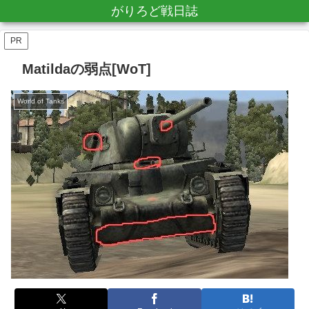
がりろど戦日誌
PR
Matildaの弱点[WoT]
World of Tanks