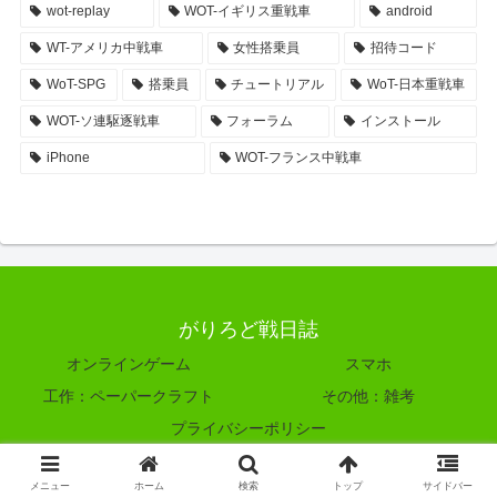
wot-replay
WOT-イギリス重戦車
android
WT-アメリカ中戦車
女性搭乗員
招待コード
WoT-SPG
搭乗員
チュートリアル
WoT-日本重戦車
WOT-ソ連駆逐戦車
フォーラム
インストール
iPhone
WOT-フランス中戦車
がりろど戦日誌
オンラインゲーム
スマホ
工作：ペーパークラフト
その他：雑考
プライバシーポリシー
© 2011-2026 がりろど戦日誌.
メニュー
ホーム
検索
トップ
サイドバー