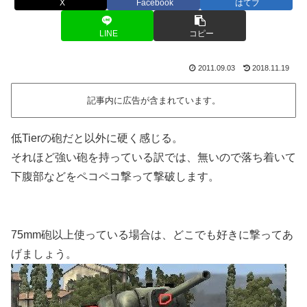
X
Facebook
はてブ
LINE
コピー
2011.09.03
2018.11.19
記事内に広告が含まれています。
低Tierの砲だと以外に硬く感じる。
それほど強い砲を持っている訳では、無いので落ち着いて
下腹部などをペコペコ撃って撃破します。
75mm砲以上使っている場合は、どこでも好きに撃ってあ
げましょう。