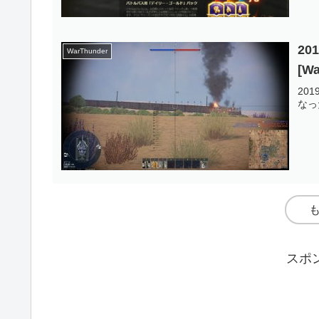
2
WarThunder
[Wa
20
なっ
スポ