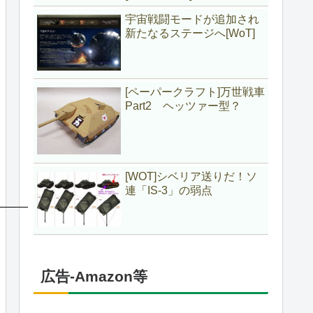
宇宙戦闘モードが追加され
新たなるステージへ[WoT]
[ペーパークラフト]万世戦車
Part2 ヘッツァー型？
[WOT]シベリア送りだ！ソ
連「IS-3」の弱点
広告-Amazon等