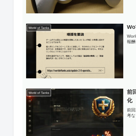
W
World of Tanks
Wo
報酬
前
World of Tanks
化
前回
考な