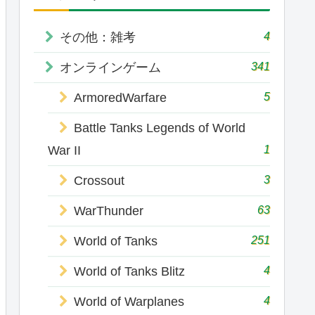
4
その他：雑考
341
オンラインゲーム
5
ArmoredWarfare
Battle Tanks Legends of World
1
War II
3
Crossout
63
WarThunder
251
World of Tanks
4
World of Tanks Blitz
4
World of Warplanes