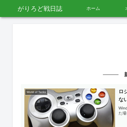
がりろど戦日誌
ホーム
ロジ
World of Tanks
な
Wi
た場