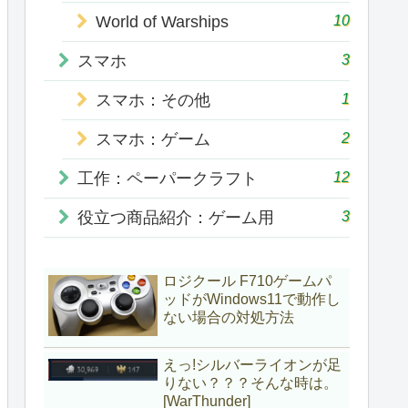
10
World of Warships
3
スマホ
1
スマホ：その他
2
スマホ：ゲーム
12
工作：ペーパークラフト
3
役立つ商品紹介：ゲーム用
ロジクール F710ゲームパ
ッドがWindows11で動作し
ない場合の対処方法
えっ!シルバーライオンが足
りない？？？そんな時は。
[WarThunder]