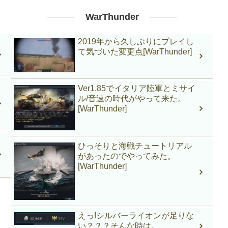
WarThunder
2019年から久しぶりにプレイし
て気づいた変更点[WarThunder]
Ver1.85でイタリア陸軍とミサイ
ル/音速の時代がやって来た。
[WarThunder]
ひっそりと海戦チュートリアル
があったのでやってみた。
[WarThunder]
えっ!シルバーライオンが足りな
い？？？そんな時は。