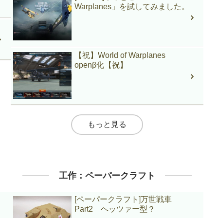
Warplanes」を試してみました。
【祝】World of Warplanes
openβ化【祝】
もっと見る
工作：ペーパークラフト
[ペーパークラフト]万世戦車
Part2 ヘッツァー型？