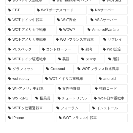
WoT-ドイツ重戦車
WarThunder-イベント
WOTBlitz
CBT
WoTボーナスコード
NAサーバー
WOT-ドイツ中戦車
WoT課金
ASIAサーバー
WOT-アメリカ中戦車
WOWP
ArmoredWarfare
WOT-アメリカ重戦車
WOT-フランス重戦車
リプレイ
PCスペック
コントローラー
雑考
WoT設定
WOT-ドイツ駆逐戦車
英語
スマホ
用語
グラフィック
Crossout
WOT-フランス駆逐戦車
wot-replay
WOT-イギリス重戦車
android
WT-アメリカ中戦車
女性搭乗員
招待コード
WoT-SPG
搭乗員
チュートリアル
WoT-日本重戦車
WOT-ソ連駆逐戦車
フォーラム
インストール
iPhone
WOT-フランス中戦車