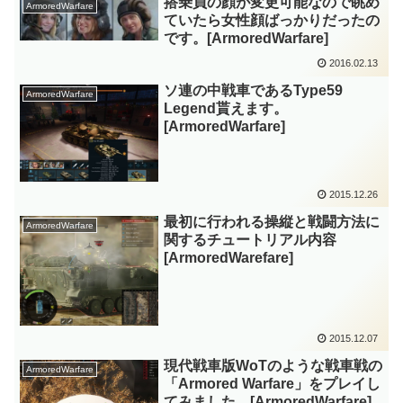
搭乗員の顔が変更可能なので眺め
ArmoredWarfare
ていたら女性顔ばっかりだったの
です。[ArmoredWarfare]
2016.02.13
ソ連の中戦車であるType59
ArmoredWarfare
Legend貰えます。
[ArmoredWarfare]
2015.12.26
最初に行われる操縦と戦闘方法に
ArmoredWarfare
関するチュートリアル内容
[ArmoredWarefare]
2015.12.07
現代戦車版WoTのような戦車戦の
ArmoredWarfare
「Armored Warfare」をプレイし
てみました。[ArmoredWarfare]