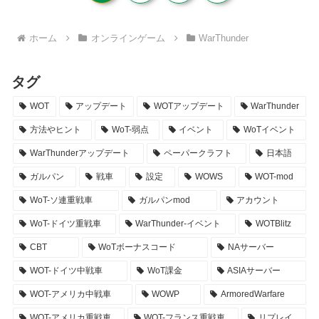
へ
ホーム
オンラインゲーム
WarThunder
タグ
WOT
アップデート
WOTアップデート
WarThunder
方法やヒント
WoT-弱点
イベント
WoTイベント
WarThunderアップデート
ペーパークラフト
日本語
ガルパン
戦車
設定
WOWS
WOT-mod
WoT-ソ連重戦車
ガルパンmod
アカウント
WoT-ドイツ重戦車
WarThunder-イベント
WOTBlitz
CBT
WoTボーナスコード
NAサーバー
WOT-ドイツ中戦車
WoT課金
ASIAサーバー
WOT-アメリカ中戦車
WOWP
ArmoredWarfare
WOT-アメリカ重戦車
WOT-フランス重戦車
リプレイ