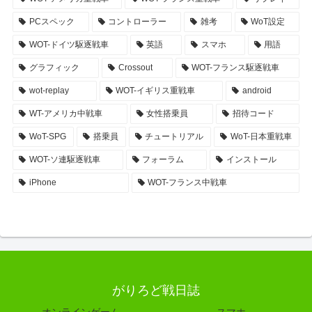
PCスペック
コントローラー
雑考
WoT設定
WOT-ドイツ駆逐戦車
英語
スマホ
用語
グラフィック
Crossout
WOT-フランス駆逐戦車
wot-replay
WOT-イギリス重戦車
android
WT-アメリカ中戦車
女性搭乗員
招待コード
WoT-SPG
搭乗員
チュートリアル
WoT-日本重戦車
WOT-ソ連駆逐戦車
フォーラム
インストール
iPhone
WOT-フランス中戦車
がりろど戦日誌
オンラインゲーム
スマホ