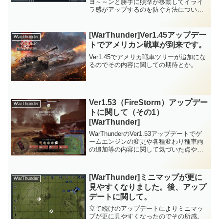
ヨ～～ンと勝手に照準が移動してイライ
ラ感がアップするのを防ぐ方法について
です。
[WarThunder]Ver1.45アップデー
WarThunder
トでアメリカン戦車が到来です。
Ver1.45でアメリカ戦車ツリーが追加にな
るのでその内容に関しての期待とか。
Ver1.53（FireStorm）アップデー
WarThunder
トに関して（その1）
[WarThunder]
WarThunderのVer1.53アップデートでゲ
ームエンジンの変更や各種変わり種車両
の追加等の内容に関して気づいた点や感
想です。
[WarThunder]ミニマップが更に
WarThunder
見やすくなりました。後、アップ
デートに関して。
立て続けのアップデートによりミニマッ
プが更に見やすくなったのでその所感。