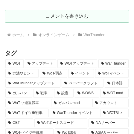
コメントを書き込む
ホーム
オンラインゲーム
WarThunder
タグ
WOT
アップデート
WOTアップデート
WarThunder
方法やヒント
WoT-弱点
イベント
WoTイベント
WarThunderアップデート
ペーパークラフト
日本語
ガルパン
戦車
設定
WOWS
WOT-mod
WoT-ソ連重戦車
ガルパンmod
アカウント
WoT-ドイツ重戦車
WarThunder-イベント
WOTBlitz
CBT
WoTボーナスコード
NAサーバー
WOT-ドイツ中戦車
WoT課金
ASIAサーバー