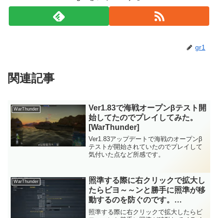
gr1
関連記事
Ver1.83で海戦オープンβテスト開
WarThunder
始してたのでプレイしてみた。
[WarThunder]
Ver1.83アップデートで海戦のオープンβ
テストが開始されていたのでプレイして
気付いた点など所感です。
照準する際に右クリックで拡大し
WarThunder
たらビヨ～～ンと勝手に照準が移
動するのを防ぐのです。
[WarThunder]
照準する際に右クリックで拡大したらビ