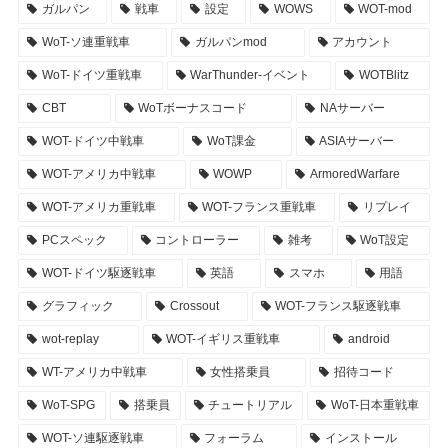
ガルパン
戦車
設定
WOWS
WOT-mod
WoT-ソ連重戦車
ガルパンmod
アカウント
WoT-ドイツ重戦車
WarThunder-イベント
WOTBlitz
CBT
WoTボーナスコード
NAサーバー
WOT-ドイツ中戦車
WoT課金
ASIAサーバー
WOT-アメリカ中戦車
WOWP
ArmoredWarfare
WOT-アメリカ重戦車
WOT-フランス重戦車
リプレイ
PCスペック
コントローラー
雑考
WoT設定
WOT-ドイツ駆逐戦車
英語
スマホ
用語
グラフィック
Crossout
WOT-フランス駆逐戦車
wot-replay
WOT-イギリス重戦車
android
WT-アメリカ中戦車
女性搭乗員
招待コード
WoT-SPG
搭乗員
チュートリアル
WoT-日本重戦車
WOT-ソ連駆逐戦車
フォーラム
インストール