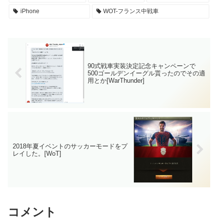
iPhone
WOT-フランス中戦車
90式戦車実装決定記念キャンペーンで
500ゴールデンイーグル貰ったのでその適
用とか[WarThunder]
2018年夏イベントのサッカーモードをプ
レイした。[WoT]
コメント