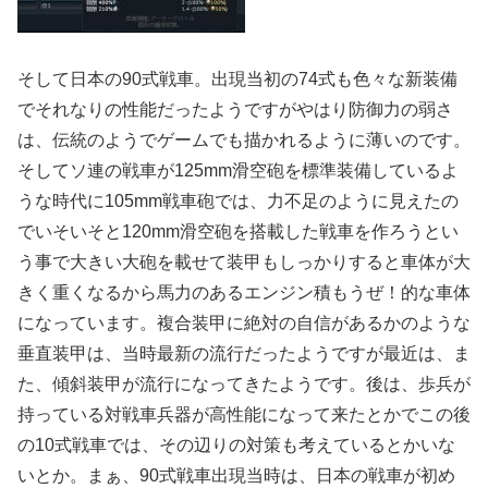
そして日本の90式戦車。出現当初の74式も色々な新装備
でそれなりの性能だったようですがやはり防御力の弱さ
は、伝統のようでゲームでも描かれるように薄いのです。
そしてソ連の戦車が125mm滑空砲を標準装備しているよ
うな時代に105mm戦車砲では、力不足のように見えたの
でいそいそと120mm滑空砲を搭載した戦車を作ろうとい
う事で大きい大砲を載せて装甲もしっかりすると車体が大
きく重くなるから馬力のあるエンジン積もうぜ！的な車体
になっています。複合装甲に絶対の自信があるかのような
垂直装甲は、当時最新の流行だったようですが最近は、ま
た、傾斜装甲が流行になってきたようです。後は、歩兵が
持っている対戦車兵器が高性能になって来たとかでこの後
の10式戦車では、その辺りの対策も考えているとかいな
いとか。まぁ、90式戦車出現当時は、日本の戦車が初め