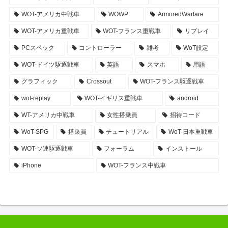
WOT-アメリカ中戦車
WOWP
ArmoredWarfare
WOT-アメリカ重戦車
WOT-フランス重戦車
リプレイ
PCスペック
コントローラー
雑考
WoT設定
WOT-ドイツ駆逐戦車
英語
スマホ
用語
グラフィック
Crossout
WOT-フランス駆逐戦車
wot-replay
WOT-イギリス重戦車
android
WT-アメリカ中戦車
女性搭乗員
招待コード
WoT-SPG
搭乗員
チュートリアル
WoT-日本重戦車
WOT-ソ連駆逐戦車
フォーラム
インストール
iPhone
WOT-フランス中戦車