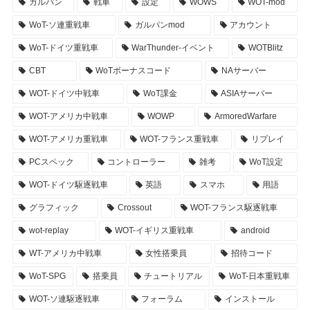
ガルパン
戦車
設定
WOWS
WOT-mod
WoT-ソ連重戦車
ガルパンmod
アカウント
WoT-ドイツ重戦車
WarThunder-イベント
WOTBlitz
CBT
WoTボーナスコード
NAサーバー
WOT-ドイツ中戦車
WoT課金
ASIAサーバー
WOT-アメリカ中戦車
WOWP
ArmoredWarfare
WOT-アメリカ重戦車
WOT-フランス重戦車
リプレイ
PCスペック
コントローラー
雑考
WoT設定
WOT-ドイツ駆逐戦車
英語
スマホ
用語
グラフィック
Crossout
WOT-フランス駆逐戦車
wot-replay
WOT-イギリス重戦車
android
WT-アメリカ中戦車
女性搭乗員
招待コード
WoT-SPG
搭乗員
チュートリアル
WoT-日本重戦車
WOT-ソ連駆逐戦車
フォーラム
インストール