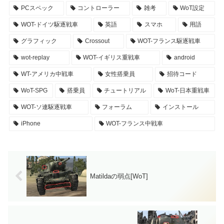
PCスペック
コントローラー
雑考
WoT設定
WOT-ドイツ駆逐戦車
英語
スマホ
用語
グラフィック
Crossout
WOT-フランス駆逐戦車
wot-replay
WOT-イギリス重戦車
android
WT-アメリカ中戦車
女性搭乗員
招待コード
WoT-SPG
搭乗員
チュートリアル
WoT-日本重戦車
WOT-ソ連駆逐戦車
フォーラム
インストール
iPhone
WOT-フランス中戦車
Matildaの弱点[WoT]