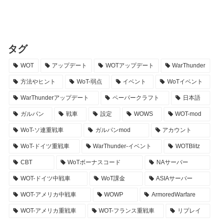
タグ
WOT
アップデート
WOTアップデート
WarThunder
方法やヒント
WoT-弱点
イベント
WoTイベント
WarThunderアップデート
ペーパークラフト
日本語
ガルパン
戦車
設定
WOWS
WOT-mod
WoT-ソ連重戦車
ガルパンmod
アカウント
WoT-ドイツ重戦車
WarThunder-イベント
WOTBlitz
CBT
WoTボーナスコード
NAサーバー
WOT-ドイツ中戦車
WoT課金
ASIAサーバー
WOT-アメリカ中戦車
WOWP
ArmoredWarfare
WOT-アメリカ重戦車
WOT-フランス重戦車
リプレイ