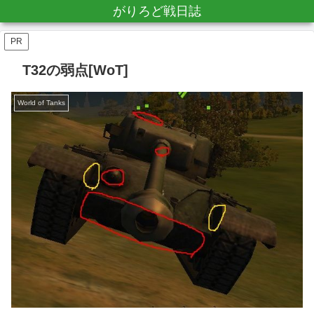
がりろど戦日誌
PR
T32の弱点[WoT]
World of Tanks