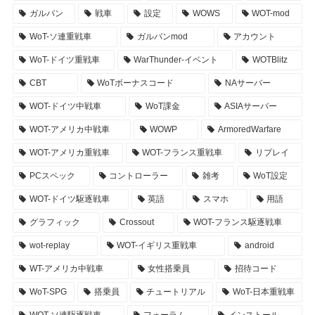
ガルパン
戦車
設定
WOWS
WOT-mod
WoT-ソ連重戦車
ガルパンmod
アカウント
WoT-ドイツ重戦車
WarThunder-イベント
WOTBlitz
CBT
WoTボーナスコード
NAサーバー
WOT-ドイツ中戦車
WoT課金
ASIAサーバー
WOT-アメリカ中戦車
WOWP
ArmoredWarfare
WOT-アメリカ重戦車
WOT-フランス重戦車
リプレイ
PCスペック
コントローラー
雑考
WoT設定
WOT-ドイツ駆逐戦車
英語
スマホ
用語
グラフィック
Crossout
WOT-フランス駆逐戦車
wot-replay
WOT-イギリス重戦車
android
WT-アメリカ中戦車
女性搭乗員
招待コード
WoT-SPG
搭乗員
チュートリアル
WoT-日本重戦車