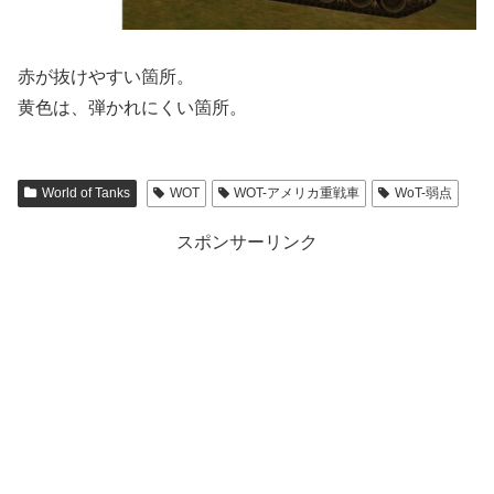
赤が抜けやすい箇所。
黄色は、弾かれにくい箇所。
World of Tanks
WOT
WOT-アメリカ重戦車
WoT-弱点
スポンサーリンク