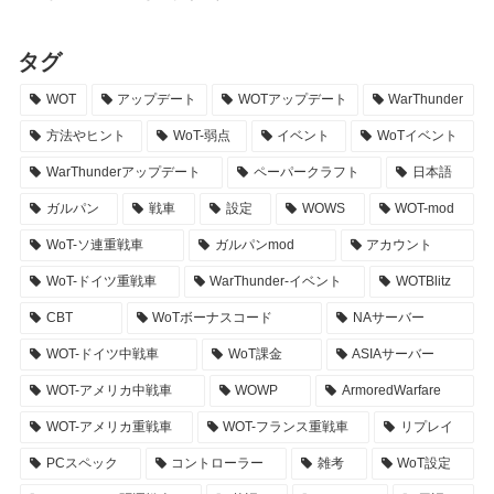
タグ
WOT
アップデート
WOTアップデート
WarThunder
方法やヒント
WoT-弱点
イベント
WoTイベント
WarThunderアップデート
ペーパークラフト
日本語
ガルパン
戦車
設定
WOWS
WOT-mod
WoT-ソ連重戦車
ガルパンmod
アカウント
WoT-ドイツ重戦車
WarThunder-イベント
WOTBlitz
CBT
WoTボーナスコード
NAサーバー
WOT-ドイツ中戦車
WoT課金
ASIAサーバー
WOT-アメリカ中戦車
WOWP
ArmoredWarfare
WOT-アメリカ重戦車
WOT-フランス重戦車
リプレイ
PCスペック
コントローラー
雑考
WoT設定