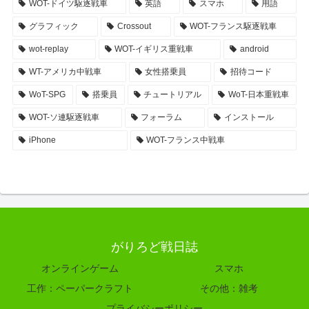
WOT-ドイツ駆逐戦車
英語
スマホ
用語
グラフィック
Crossout
WOT-フランス駆逐戦車
wot-replay
WOT-イギリス重戦車
android
WT-アメリカ中戦車
女性搭乗員
招待コード
WoT-SPG
搭乗員
チュートリアル
WoT-日本重戦車
WOT-ソ連駆逐戦車
フォーラム
インストール
iPhone
WOT-フランス中戦車
がりろど戦日誌
オンラインゲーム
スマホ
工作：ペーパークラフト
その他：雑考
プライバシーポリシー