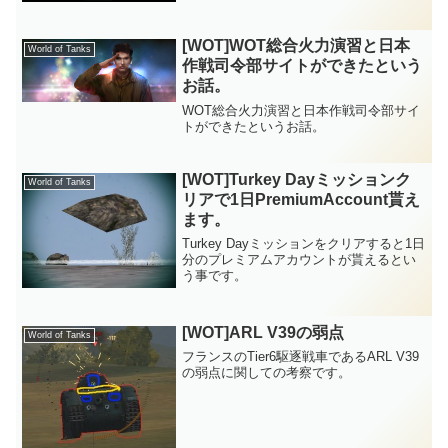
[WOT]WOT総合火力演習と日本
World of Tanks
作戦司令部サイトができたという
お話。
WOT総合火力演習と日本作戦司令部サイ
トができたというお話。
[WOT]Turkey Dayミッションク
World of Tanks
リアで1日PremiumAccount貰え
ます。
Turkey Dayミッションをクリアすると1日
分のプレミアムアカウントが貰えるとい
う事です。
[WOT]ARL V39の弱点
World of Tanks
フランスのTier6駆逐戦車であるARL V39
の弱点に関しての考察です。