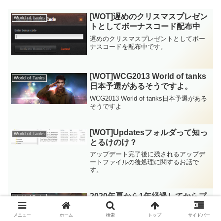
[WOT]遅めのクリスマスプレゼン
World of Tanks
トとしてボーナスコード配布中
遅めのクリスマスプレゼントとしてボー
ナスコードを配布中です。
[WOT]WCG2013 World of tanks
World of Tanks
日本予選があるそうですよ。
WCG2013 World of tanks日本予選がある
そうですよ
[WOT]Updatesフォルダって知っ
World of Tanks
とるけのけ？
アップデート完了後に残されるアップデ
ートファイルの後処理に関するお話で
す。
2020年夏から1年経過してからプ
World of Tanks
レイしてみて感じた変化[WoT]
メニュー
ホーム
検索
トップ
サイドバー
2020年夏から1年数か月ぶりにWoTをプ