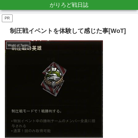
がりろど戦日誌
PR
制圧戦イベントを体験して感じた事[WoT]
World of Tanks