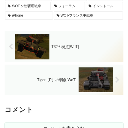
WOT-ソ連駆逐戦車
フォーラム
インストール
iPhone
WOT-フランス中戦車
T32の弱点[WoT]
Tiger（P）の弱点[WoT]
コメント