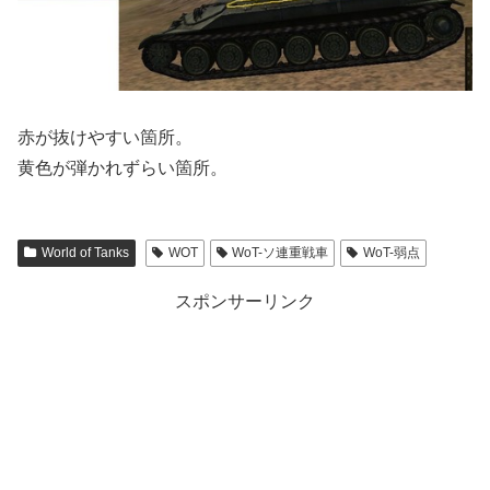
赤が抜けやすい箇所。
黄色が弾かれずらい箇所。
World of Tanks
WOT
WoT-ソ連重戦車
WoT-弱点
スポンサーリンク