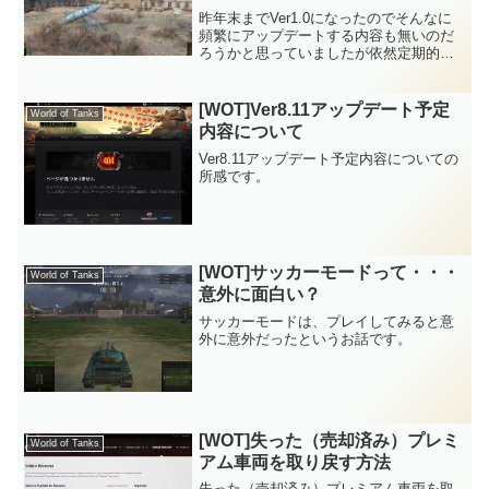
昨年末までVer1.0になったのでそんなに
頻繁にアップデートする内容も無いのだ
ろうかと思っていましたが依然定期的に
更新されて行くWoTです。基本的に車両
の追加かマップの追加ですがVer1.0にな
る直前は、マップのリメイクの頻度が酷
[WOT]Ver8.11アップデート予定
World of Tanks
くイラつい...
内容について
Ver8.11アップデート予定内容についての
所感です。
[WOT]サッカーモードって・・・
World of Tanks
意外に面白い？
サッカーモードは、プレイしてみると意
外に意外だったというお話です。
[WOT]失った（売却済み）プレミ
World of Tanks
アム車両を取り戻す方法
失った（売却済み）プレミアム車両を取