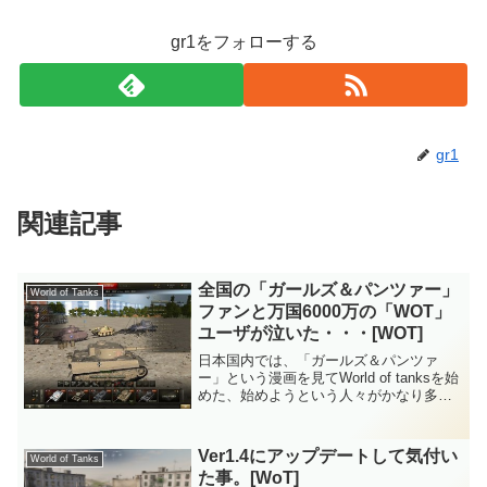
gr1をフォローする
gr1
関連記事
全国の「ガールズ＆パンツァー」
World of Tanks
ファンと万国6000万の「WOT」
ユーザが泣いた・・・[WOT]
日本国内では、「ガールズ＆パンツァ
ー」という漫画を見てWorld of tanksを始
めた、始めようという人々がかなり多い
そうですがTV版終了から数ヶ月経っても
未だにその余韻があるようで漫画経由か
ら始める人は、多いみたいです。 最近
Ver1.4にアップデートして気付い
World of Tanks
プラモデ...
た事。[WoT]