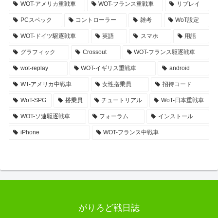
WOT-アメリカ重戦車
WOT-フランス重戦車
リプレイ
PCスペック
コントローラー
雑考
WoT設定
WOT-ドイツ駆逐戦車
英語
スマホ
用語
グラフィック
Crossout
WOT-フランス駆逐戦車
wot-replay
WOT-イギリス重戦車
android
WT-アメリカ中戦車
女性搭乗員
招待コード
WoT-SPG
搭乗員
チュートリアル
WoT-日本重戦車
WOT-ソ連駆逐戦車
フォーラム
インストール
iPhone
WOT-フランス中戦車
がりろど戦日誌