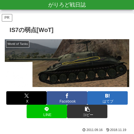
がりろど戦日誌
PR
IS7の弱点[WoT]
World of Tanks
X
Facebook
はてブ
LINE
コピー
2011.09.16
2018.11.19