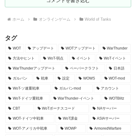
コメントを書き込む
ホーム
オンラインゲーム
World of Tanks
タグ
WOT
アップデート
WOTアップデート
WarThunder
方法やヒント
WoT-弱点
イベント
WoTイベント
WarThunderアップデート
ペーパークラフト
日本語
ガルパン
戦車
設定
WOWS
WOT-mod
WoT-ソ連重戦車
ガルパンmod
アカウント
WoT-ドイツ重戦車
WarThunder-イベント
WOTBlitz
CBT
WoTボーナスコード
NAサーバー
WOT-ドイツ中戦車
WoT課金
ASIAサーバー
WOT-アメリカ中戦車
WOWP
ArmoredWarfare