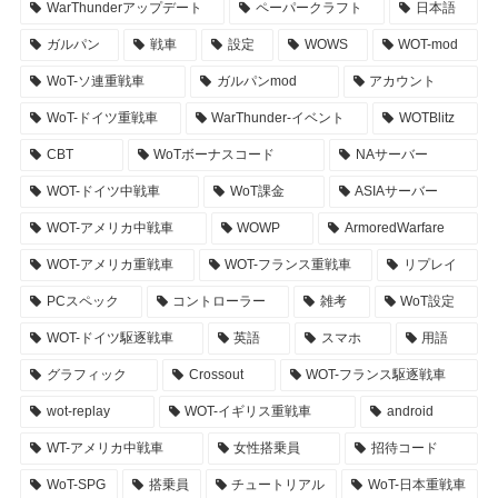
WarThunderアップデート
ペーパークラフト
日本語
ガルパン
戦車
設定
WOWS
WOT-mod
WoT-ソ連重戦車
ガルパンmod
アカウント
WoT-ドイツ重戦車
WarThunder-イベント
WOTBlitz
CBT
WoTボーナスコード
NAサーバー
WOT-ドイツ中戦車
WoT課金
ASIAサーバー
WOT-アメリカ中戦車
WOWP
ArmoredWarfare
WOT-アメリカ重戦車
WOT-フランス重戦車
リプレイ
PCスペック
コントローラー
雑考
WoT設定
WOT-ドイツ駆逐戦車
英語
スマホ
用語
グラフィック
Crossout
WOT-フランス駆逐戦車
wot-replay
WOT-イギリス重戦車
android
WT-アメリカ中戦車
女性搭乗員
招待コード
WoT-SPG
搭乗員
チュートリアル
WoT-日本重戦車