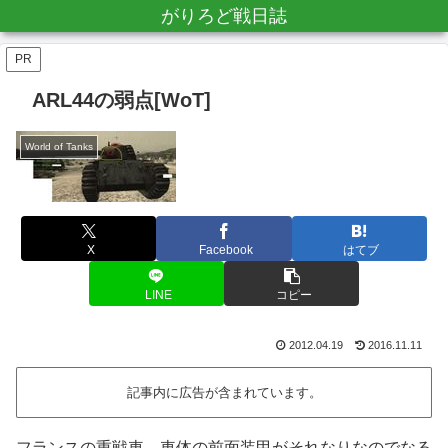
がりろど戦日誌
PR
ARL44の弱点[WoT]
World of Tanks
X
Facebook
はてブ
LINE
コピー
2012.04.19
2016.11.11
記事内に広告が含まれています。
フランスの重戦車。車体の前面装甲がそれなりなのでなる