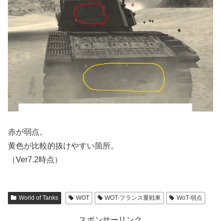
赤が弱点。
黄色が比較的抜けやすい箇所。
（Ver7.2時点）
World of Tanks
WOT
WOT-フランス重戦車
WoT-弱点
スポンサーリンク