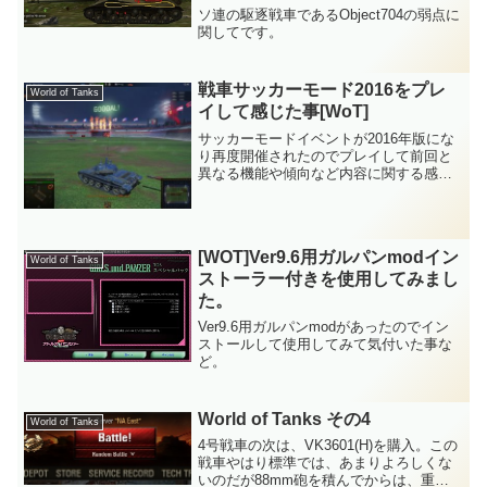
ソ連の駆逐戦車であるObject704の弱点に
関してです。
戦車サッカーモード2016をプレ
World of Tanks
イして感じた事[WoT]
サッカーモードイベントが2016年版にな
り再度開催されたのでプレイして前回と
異なる機能や傾向など内容に関する感想
等です。
[WOT]Ver9.6用ガルパンmodイン
World of Tanks
ストーラー付きを使用してみまし
た。
Ver9.6用ガルパンmodがあったのでイン
ストールして使用してみて気付いた事な
ど。
World of Tanks その4
World of Tanks
4号戦車の次は、VK3601(H)を購入。この
戦車やはり標準では、あまりよろしくな
いのだが88mm砲を積んでからは、重戦