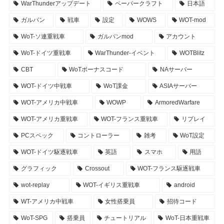
WarThunderアップデート
ペーパークラフト
日本語
ガルパン
戦車
設定
WOWS
WOT-mod
WoT-ソ連重戦車
ガルパンmod
アカウント
WoT-ドイツ重戦車
WarThunder-イベント
WOTBlitz
CBT
WoTボーナスコード
NAサーバー
WOT-ドイツ中戦車
WoT課金
ASIAサーバー
WOT-アメリカ中戦車
WOWP
ArmoredWarfare
WOT-アメリカ重戦車
WOT-フランス重戦車
リプレイ
PCスペック
コントローラー
雑考
WoT設定
WOT-ドイツ駆逐戦車
英語
スマホ
用語
グラフィック
Crossout
WOT-フランス駆逐戦車
wot-replay
WOT-イギリス重戦車
android
WT-アメリカ中戦車
女性搭乗員
招待コード
WoT-SPG
搭乗員
チュートリアル
WoT-日本重戦車