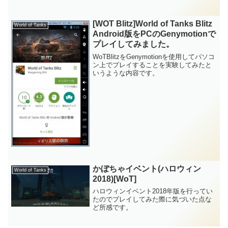
車相手でもある程度は、戦えるようにな
った。今までは、重戦車相手だと「ウィ
キシェ～」とか言ってカンカン弾を弾か
[WOT Blitz]World of Tanks Blitz
World of Tanks
れていたけど...
Android版をPCのGenymotionで
プレイしてみました。
WoTBlitzをGenymotionを使用してパソコ
ン上でプレイすることを実験してみたと
いうような内容です。
かぼちゃイベント(ハロウィン
World of Tanks
2018)[WoT]
ハロウィンイベント2018年版を行ってい
たのでプレイしてみた際に気づいた点な
ど所感です。