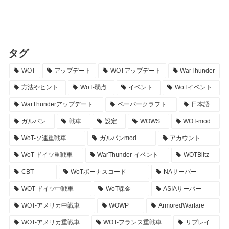
タグ
WOT
アップデート
WOTアップデート
WarThunder
方法やヒント
WoT-弱点
イベント
WoTイベント
WarThunderアップデート
ペーパークラフト
日本語
ガルパン
戦車
設定
WOWS
WOT-mod
WoT-ソ連重戦車
ガルパンmod
アカウント
WoT-ドイツ重戦車
WarThunder-イベント
WOTBlitz
CBT
WoTボーナスコード
NAサーバー
WOT-ドイツ中戦車
WoT課金
ASIAサーバー
WOT-アメリカ中戦車
WOWP
ArmoredWarfare
WOT-アメリカ重戦車
WOT-フランス重戦車
リプレイ