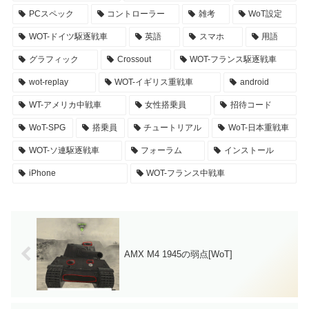
PCスペック
コントローラー
雑考
WoT設定
WOT-ドイツ駆逐戦車
英語
スマホ
用語
グラフィック
Crossout
WOT-フランス駆逐戦車
wot-replay
WOT-イギリス重戦車
android
WT-アメリカ中戦車
女性搭乗員
招待コード
WoT-SPG
搭乗員
チュートリアル
WoT-日本重戦車
WOT-ソ連駆逐戦車
フォーラム
インストール
iPhone
WOT-フランス中戦車
AMX M4 1945の弱点[WoT]