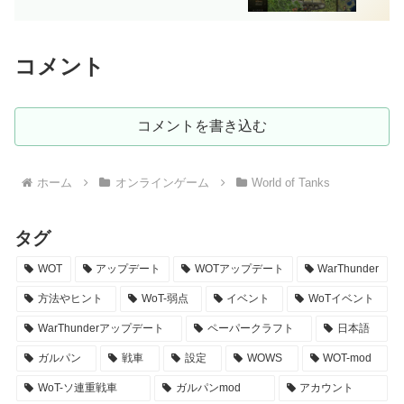
コメント
コメントを書き込む
ホーム
オンラインゲーム
World of Tanks
タグ
WOT
アップデート
WOTアップデート
WarThunder
方法やヒント
WoT-弱点
イベント
WoTイベント
WarThunderアップデート
ペーパークラフト
日本語
ガルパン
戦車
設定
WOWS
WOT-mod
WoT-ソ連重戦車
ガルパンmod
アカウント