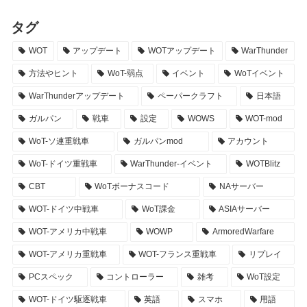
タグ
WOT
アップデート
WOTアップデート
WarThunder
方法やヒント
WoT-弱点
イベント
WoTイベント
WarThunderアップデート
ペーパークラフト
日本語
ガルパン
戦車
設定
WOWS
WOT-mod
WoT-ソ連重戦車
ガルパンmod
アカウント
WoT-ドイツ重戦車
WarThunder-イベント
WOTBlitz
CBT
WoTボーナスコード
NAサーバー
WOT-ドイツ中戦車
WoT課金
ASIAサーバー
WOT-アメリカ中戦車
WOWP
ArmoredWarfare
WOT-アメリカ重戦車
WOT-フランス重戦車
リプレイ
PCスペック
コントローラー
雑考
WoT設定
WOT-ドイツ駆逐戦車
英語
スマホ
用語