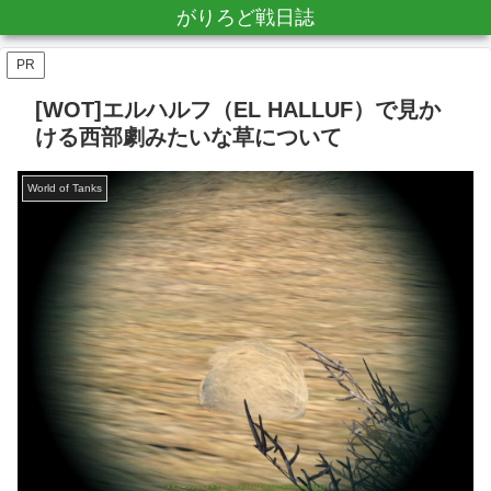
がりろど戦日誌
PR
[WOT]エルハルフ（EL HALLUF）で見か
ける西部劇みたいな草について
World of Tanks