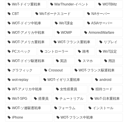
WoT-ドイツ重戦車
WarThunder-イベント
WOTBlitz
CBT
WoTボーナスコード
NAサーバー
WOT-ドイツ中戦車
WoT課金
ASIAサーバー
WOT-アメリカ中戦車
WOWP
ArmoredWarfare
WOT-アメリカ重戦車
WOT-フランス重戦車
リプレイ
PCスペック
コントローラー
雑考
WoT設定
WOT-ドイツ駆逐戦車
英語
スマホ
用語
グラフィック
Crossout
WOT-フランス駆逐戦車
wot-replay
WOT-イギリス重戦車
android
WT-アメリカ中戦車
女性搭乗員
招待コード
WoT-SPG
搭乗員
チュートリアル
WoT-日本重戦車
WOT-ソ連駆逐戦車
フォーラム
インストール
iPhone
WOT-フランス中戦車