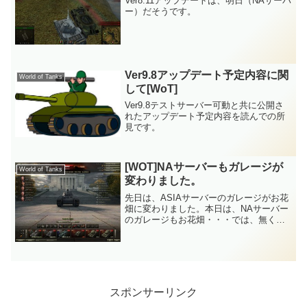
Ver8.11アップデートは、明日（NAサーバ
ー）だそうです。
Ver9.8アップデート予定内容に関
World of Tanks
して[WoT]
Ver9.8テストサーバー可動と共に公開さ
れたアップデート予定内容を読んでの所
見です。
[WOT]NAサーバーもガレージが
World of Tanks
変わりました。
先日は、ASIAサーバーのガレージがお花
畑に変わりました。本日は、NAサーバー
のガレージもお花畑・・・では、無くど
こだろ？なんかえらそうな建物の前にや
はりポピーらしき花の花壇があってその
周りに戦車と各国の旗。
スポンサーリンク