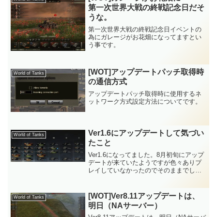
第一次世界大戦の終戦記念日だそ
うな。
第一次世界大戦の終戦記念日イベントの
為にガレージがお花畑になってますとい
う事です。
[WOT]アップデートパッチ取得時
World of Tanks
の通信方式
アップデートパッチ取得時に使用するネ
ットワーク方式設定方法についてです。
Ver1.6にアップデートして気づい
World of Tanks
たこと
Ver1.6になってました。8月初旬にアップ
デートが来ていたようですが色々ありプ
レイしていなかったのでそのままでし
た。いつプレイしても8割位の確率で遭遇
するアカウント名の人がいるのは、「プ
ロの人？」とか思いますが当方は、暇つ
[WOT]Ver8.11アップデートは、
World of Tanks
ぶしにプレイする...
明日（NAサーバー）