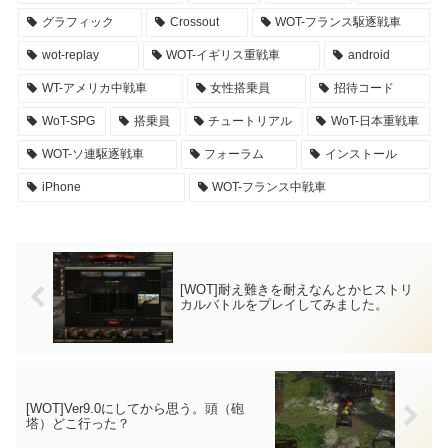
グラフィック
Crossout
WOT-フランス駆逐戦車
wot-replay
WOT-イギリス重戦車
android
WT-アメリカ中戦車
女性搭乗員
招待コード
WoT-SPG
搭乗員
チュートリアル
WoT-日本重戦車
WOT-ソ連駆逐戦車
フォーラム
インストール
iPhone
WOT-フランス中戦車
[WOT]耐え難きを耐えなんとかヒストリ
カルバトルをプレイしてみました。
[WOT]Ver9.0にしてから思う。頭（砲
塔）どこ行った？