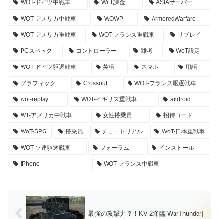
WOT-ドイツ中戦車
WoT課金
ASIAサーバー
WOT-アメリカ中戦車
WOWP
ArmoredWarfare
WOT-アメリカ重戦車
WOT-フランス重戦車
リプレイ
PCスペック
コントローラー
雑考
WoT設定
WOT-ドイツ駆逐戦車
英語
スマホ
用語
グラフィック
Crossout
WOT-フランス駆逐戦車
wot-replay
WOT-イギリス重戦車
android
WT-アメリカ中戦車
女性搭乗員
招待コード
WoT-SPG
搭乗員
チュートリアル
WoT-日本重戦車
WOT-ソ連駆逐戦車
フォーラム
インストール
iPhone
WOT-フランス中戦車
最強の攻撃力？！KV-2降臨[WarThunder]