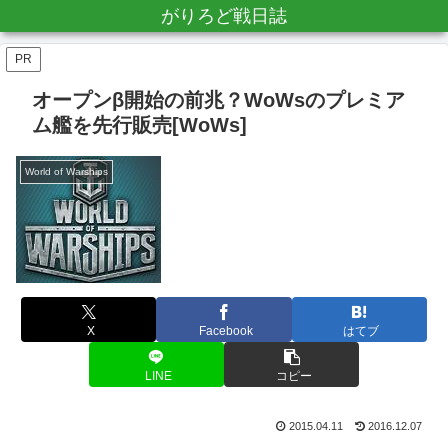
がりろど戦日誌
PR
オープンβ開始の前兆？WoWsのプレミア
ム艦を先行販売[WoWs]
World of Warships
X
Facebook
はてブ
LINE
コピー
2015.04.11
2016.12.07