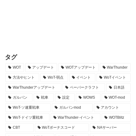
タグ
WOT
アップデート
WOTアップデート
WarThunder
方法やヒント
WoT-弱点
イベント
WoTイベント
WarThunderアップデート
ペーパークラフト
日本語
ガルパン
戦車
設定
WOWS
WOT-mod
WoT-ソ連重戦車
ガルパンmod
アカウント
WoT-ドイツ重戦車
WarThunder-イベント
WOTBlitz
CBT
WoTボーナスコード
NAサーバー