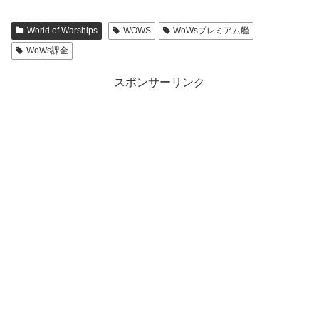
World of Warships
WOWS
WoWsプレミアム艦
WoWs課金
スポンサーリンク