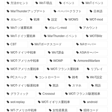
方法やヒント
WoT-弱点
イベント
WoTイベント
WarThunderアップデート
ペーパークラフト
日本語
ガルパン
戦車
設定
WOWS
WOT-mod
WoT-ソ連重戦車
ガルパンmod
アカウント
WoT-ドイツ重戦車
WarThunder-イベント
WOTBlitz
CBT
WoTボーナスコード
NAサーバー
WOT-ドイツ中戦車
WoT課金
ASIAサーバー
WOT-アメリカ中戦車
WOWP
ArmoredWarfare
WOT-アメリカ重戦車
WOT-フランス重戦車
リプレイ
PCスペック
コントローラー
雑考
WoT設定
WOT-ドイツ駆逐戦車
英語
スマホ
用語
グラフィック
Crossout
WOT-フランス駆逐戦車
wot-replay
WOT-イギリス重戦車
android
WT-アメリカ中戦車
女性搭乗員
招待コード