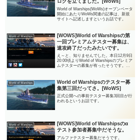
ログを立てました。[WoWs]
World of Warships(WoWs)オープンベータ
開始にあたりWoWs関連の記事は、新規
サイトへ記述しますというお話です。
[WOWS]World of Warshipsの第
World of Warships
一回プレミアムテスター募集は、
速攻終了だったみたいです。
え～と、知りませんでした。本日12月9日
20:00頃よりWorld of Warshipsのプレミア
ムテスターの募集が有ったそうです。実
際には、12月13、14日にテストがあるそ
うでその事前登録だったみたいですけど
Wargaming.net...
World of Warshipsのテスター募
World of Warships
集第三回だってさ。[WoWS]
正式公開への事前テスター募集3回目が行
われるというお話です。
[WOWS]World of Warshipsのα
World of Warships
テスト参加者募集中だそうな。
アルファテスター募集だそうです。