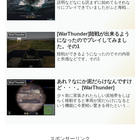
説明などなにも読まずに始めてもそれな
りにプレイできていましたがふと海戦チ
ュートリアルを発見したのでやってみた
というお話です。
[WarThunder]陸戦が出来るよう
WarThunder
になったのでプレイしてみまし
た。その1
陸戦ができるようになったのでその内容
と所感などです。その1
あれ？なにか泥だらけなんですけ
WarThunder
ど・・・。[WarThunder]
少々前に実装されたらしい泥地帯をしば
らく移動すると車両が泥だらけになると
いう機能に今更軽い驚きを得たというと
ころでしょうか。
スポンサーリンク