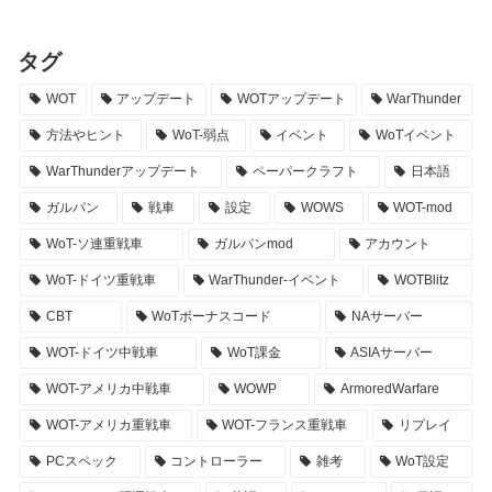
タグ
WOT
アップデート
WOTアップデート
WarThunder
方法やヒント
WoT-弱点
イベント
WoTイベント
WarThunderアップデート
ペーパークラフト
日本語
ガルパン
戦車
設定
WOWS
WOT-mod
WoT-ソ連重戦車
ガルパンmod
アカウント
WoT-ドイツ重戦車
WarThunder-イベント
WOTBlitz
CBT
WoTボーナスコード
NAサーバー
WOT-ドイツ中戦車
WoT課金
ASIAサーバー
WOT-アメリカ中戦車
WOWP
ArmoredWarfare
WOT-アメリカ重戦車
WOT-フランス重戦車
リプレイ
PCスペック
コントローラー
雑考
WoT設定