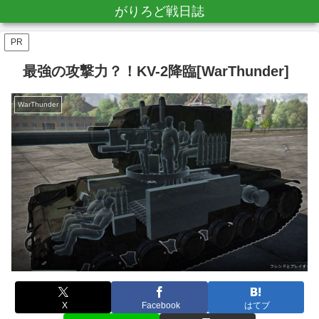
がりろど戦日誌
PR
最強の攻撃力？！KV-2降臨[WarThunder]
WarThunder
X
Facebook
はてブ