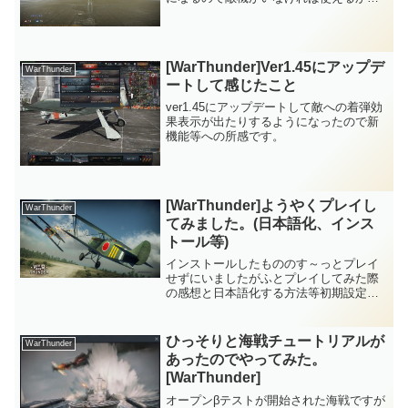
しれないというお話です。
[WarThunder]Ver1.45にアップデ
WarThunder
ートして感じたこと
ver1.45にアップデートして敵への着弾効
果表示が出たりするようになったので新
機能等への所感です。
[WarThunder]ようやくプレイし
WarThunder
てみました。(日本語化、インス
トール等)
インストールしたもののす～っとプレイ
せずにいましたがふとプレイしてみた際
の感想と日本語化する方法等初期設定に
ついてです。
ひっそりと海戦チュートリアルが
WarThunder
あったのでやってみた。
[WarThunder]
オープンβテストが開始された海戦ですが