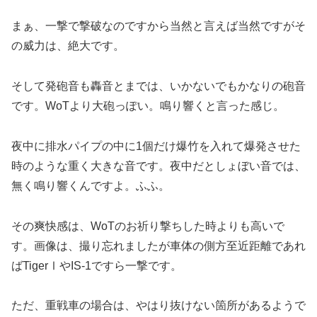
まぁ、一撃で撃破なのですから当然と言えば当然ですがそ
の威力は、絶大です。
そして発砲音も轟音とまでは、いかないでもかなりの砲音
です。WoTより大砲っぽい。鳴り響くと言った感じ。
夜中に排水パイプの中に1個だけ爆竹を入れて爆発させた
時のような重く大きな音です。夜中だとしょぼい音では、
無く鳴り響くんですよ。ふふ。
その爽快感は、WoTのお祈り撃ちした時よりも高いで
す。画像は、撮り忘れましたが車体の側方至近距離であれ
ばTigerⅠやIS-1ですら一撃です。
ただ、重戦車の場合は、やはり抜けない箇所があるようで