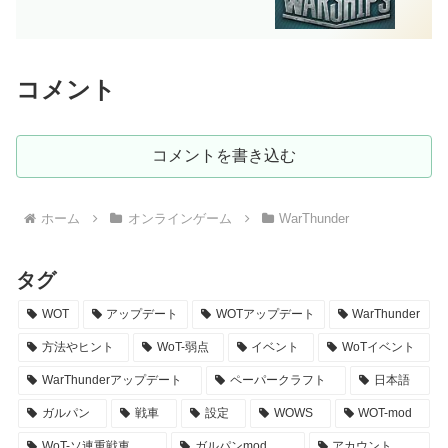
コメント
コメントを書き込む
ホーム
オンラインゲーム
WarThunder
タグ
WOT
アップデート
WOTアップデート
WarThunder
方法やヒント
WoT-弱点
イベント
WoTイベント
WarThunderアップデート
ペーパークラフト
日本語
ガルパン
戦車
設定
WOWS
WOT-mod
WoT-ソ連重戦車
ガルパンmod
アカウント