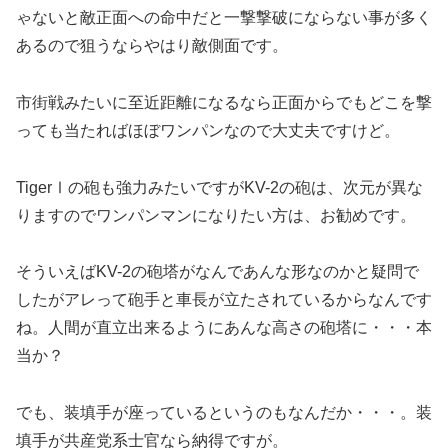
ゃないと敵正面への命中だと一撃撃破にならない事が多く
あるので狙うならやはり敵側面です。
市街戦みたいに至近距離になるなら正面からでもどこを撃
っても当たればほぼワンパンなので大丈夫ですけど。
TigerⅠの砲も強力みたいですがKV-2の砲は、次元が異な
りますのでワンパンマンになりたい方は、お勧めです。
そういえばKV-2の砲塔がなんであんな形なのかと疑問で
したがアレって砲手と車長が立たされているからなんです
ね。人間が直立出来るようにあんな高さの砲塔に・・・本
当か？
でも、装填手が座っているというのもなんだか・・・。装
填手が共産党系士官なら納得ですが。