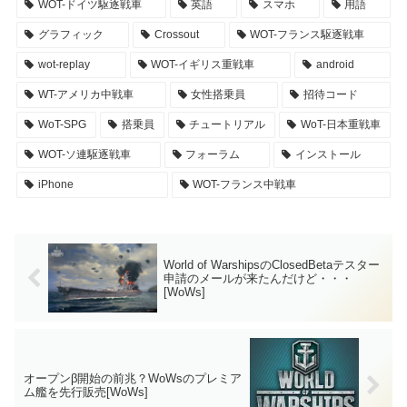
WOT-ドイツ駆逐戦車
英語
スマホ
用語
グラフィック
Crossout
WOT-フランス駆逐戦車
wot-replay
WOT-イギリス重戦車
android
WT-アメリカ中戦車
女性搭乗員
招待コード
WoT-SPG
搭乗員
チュートリアル
WoT-日本重戦車
WOT-ソ連駆逐戦車
フォーラム
インストール
iPhone
WOT-フランス中戦車
World of WarshipsのClosedBetaテスター
申請のメールが来たんだけど・・・
[WoWs]
オープンβ開始の前兆？WoWsのプレミア
ム艦を先行販売[WoWs]