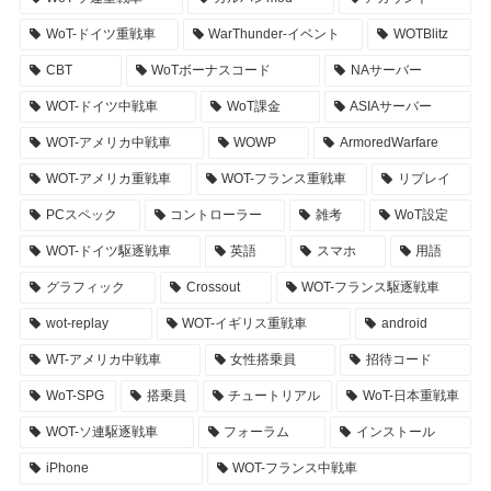
WoT-ドイツ重戦車
WarThunder-イベント
WOTBlitz
CBT
WoTボーナスコード
NAサーバー
WOT-ドイツ中戦車
WoT課金
ASIAサーバー
WOT-アメリカ中戦車
WOWP
ArmoredWarfare
WOT-アメリカ重戦車
WOT-フランス重戦車
リプレイ
PCスペック
コントローラー
雑考
WoT設定
WOT-ドイツ駆逐戦車
英語
スマホ
用語
グラフィック
Crossout
WOT-フランス駆逐戦車
wot-replay
WOT-イギリス重戦車
android
WT-アメリカ中戦車
女性搭乗員
招待コード
WoT-SPG
搭乗員
チュートリアル
WoT-日本重戦車
WOT-ソ連駆逐戦車
フォーラム
インストール
iPhone
WOT-フランス中戦車