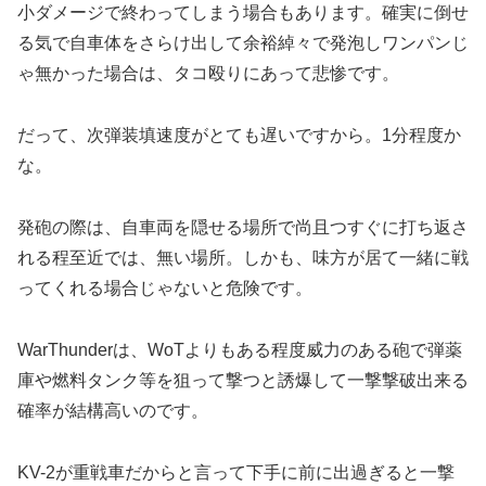
小ダメージで終わってしまう場合もあります。確実に倒せ
る気で自車体をさらけ出して余裕綽々で発泡しワンパンじ
ゃ無かった場合は、タコ殴りにあって悲惨です。
だって、次弾装填速度がとても遅いですから。1分程度か
な。
発砲の際は、自車両を隠せる場所で尚且つすぐに打ち返さ
れる程至近では、無い場所。しかも、味方が居て一緒に戦
ってくれる場合じゃないと危険です。
WarThunderは、WoTよりもある程度威力のある砲で弾薬
庫や燃料タンク等を狙って撃つと誘爆して一撃撃破出来る
確率が結構高いのです。
KV-2が重戦車だからと言って下手に前に出過ぎると一撃