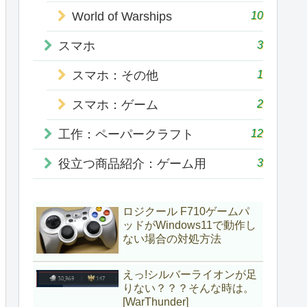
10
World of Warships
3
スマホ
1
スマホ：その他
2
スマホ：ゲーム
12
工作：ペーパークラフト
3
役立つ商品紹介：ゲーム用
ロジクール F710ゲームパ
ッドがWindows11で動作し
ない場合の対処方法
えっ!シルバーライオンが足
りない？？？そんな時は。
[WarThunder]