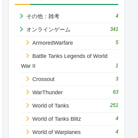
4
その他：雑考
341
オンラインゲーム
5
ArmoredWarfare
Battle Tanks Legends of World
1
War II
3
Crossout
63
WarThunder
251
World of Tanks
4
World of Tanks Blitz
4
World of Warplanes