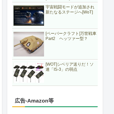
宇宙戦闘モードが追加され
新たなるステージへ[WoT]
[ペーパークラフト]万世戦車
Part2 ヘッツァー型？
[WOT]シベリア送りだ！ソ
連「IS-3」の弱点
広告-Amazon等