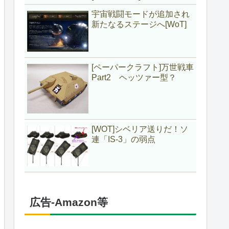
宇宙戦闘モードが追加され
新たなるステージへ[WoT]
[ペーパークラフト]万世戦車
Part2 ヘッツァー型？
[WOT]シベリア送りだ！ソ
連「IS-3」の弱点
広告-Amazon等