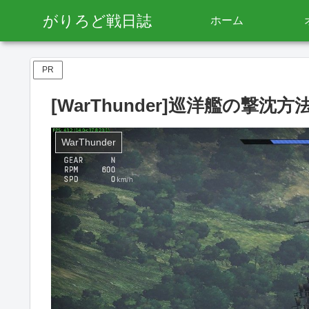
がりろど戦日誌
ホーム
PR
[WarThunder]巡洋艦の撃沈方
WarThunder