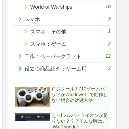
10
World of Warships
3
スマホ
1
スマホ：その他
2
スマホ：ゲーム
12
工作：ペーパークラフト
3
役立つ商品紹介：ゲーム用
ロジクール F710ゲームパ
ッドがWindows11で動作し
ない場合の対処方法
えっ!シルバーライオンが足
りない？？？そんな時は。
[WarThunder]