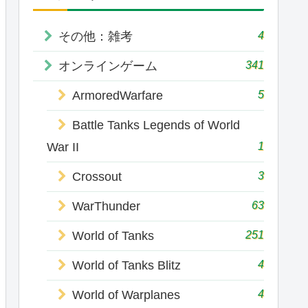
4
その他：雑考
341
オンラインゲーム
5
ArmoredWarfare
Battle Tanks Legends of World
1
War II
3
Crossout
63
WarThunder
251
World of Tanks
4
World of Tanks Blitz
4
World of Warplanes