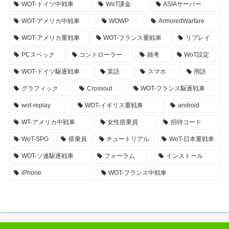
WOT-ドイツ中戦車
WoT課金
ASIAサーバー
WOT-アメリカ中戦車
WOWP
ArmoredWarfare
WOT-アメリカ重戦車
WOT-フランス重戦車
リプレイ
PCスペック
コントローラー
雑考
WoT設定
WOT-ドイツ駆逐戦車
英語
スマホ
用語
グラフィック
Crossout
WOT-フランス駆逐戦車
wot-replay
WOT-イギリス重戦車
android
WT-アメリカ中戦車
女性搭乗員
招待コード
WoT-SPG
搭乗員
チュートリアル
WoT-日本重戦車
WOT-ソ連駆逐戦車
フォーラム
インストール
iPhone
WOT-フランス中戦車