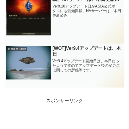
み♪
Ver8.10アップデート日がASIA公式ポー
タルにも告知掲載、NAサーバーは、本日
更新済み
[WOT]Ver9.4アップデートは、本
World of Tanks
日
Ver9.4アップデート開始日は、本日だっ
たようですのでアップデート後の変更点
に関しての所感等です。
スポンサーリンク