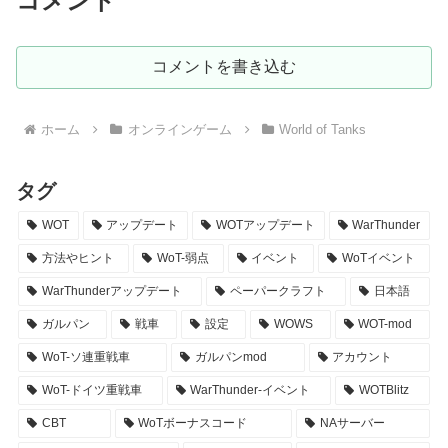
コメント
コメントを書き込む
ホーム
オンラインゲーム
World of Tanks
タグ
WOT
アップデート
WOTアップデート
WarThunder
方法やヒント
WoT-弱点
イベント
WoTイベント
WarThunderアップデート
ペーパークラフト
日本語
ガルパン
戦車
設定
WOWS
WOT-mod
WoT-ソ連重戦車
ガルパンmod
アカウント
WoT-ドイツ重戦車
WarThunder-イベント
WOTBlitz
CBT
WoTボーナスコード
NAサーバー