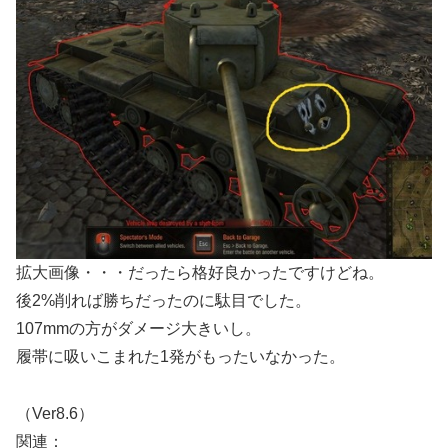
拡大画像・・・だったら格好良かったですけどね。
後2%削れば勝ちだったのに駄目でした。
107mmの方がダメージ大きいし。
履帯に吸いこまれた1発がもったいなかった。
（Ver8.6）
関連：