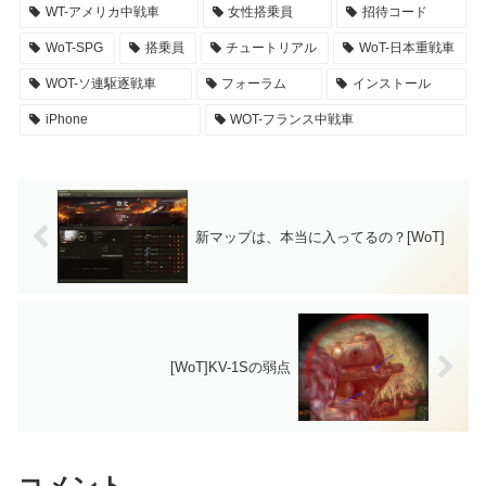
WT-アメリカ中戦車
女性搭乗員
招待コード
WoT-SPG
搭乗員
チュートリアル
WoT-日本重戦車
WOT-ソ連駆逐戦車
フォーラム
インストール
iPhone
WOT-フランス中戦車
新マップは、本当に入ってるの？[WoT]
[WoT]KV-1Sの弱点