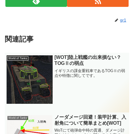
gr1
関連記事
[WOT]陸上戦艦の出来損ない？
World of Tanks
TOGⅡの弱点
イギリスの課金重戦車であるTOGⅡの弱
点や特徴に関してです。
ノーダメージ回避！装甲計算、入
World of Tanks
射角について簡単まとめ[WOT]
WoTにて砲弾命中時の貫通、ダメージ計