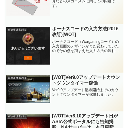
算などのメカニズムに関しての内容で
す。
ボーナスコードの入力方法(2016
World of Tanks
改訂)[WOT]
ボーナスコード（Wargamingコード）の
入力画面のデザインがまた変わっていた
のでその点を踏まえた入力方法の流れで
す。
[WOT]Ver9.0アップデートカウン
World of Tanks
トダウンタイマー稼働
Ver9.0アップデート配布開始までのカウ
ントダウンタイマーが稼働しました。
[WOT]Ver8.10アップデート日が
World of Tanks
ASIA公式ポータルにも告知掲
載、NAサーバーは、本日更新済