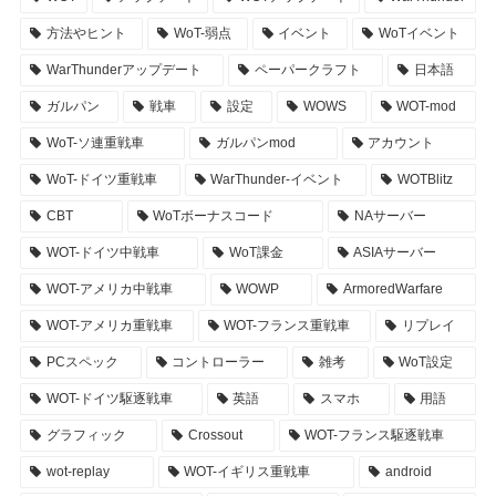
方法やヒント
WoT-弱点
イベント
WoTイベント
WarThunderアップデート
ペーパークラフト
日本語
ガルパン
戦車
設定
WOWS
WOT-mod
WoT-ソ連重戦車
ガルパンmod
アカウント
WoT-ドイツ重戦車
WarThunder-イベント
WOTBlitz
CBT
WoTボーナスコード
NAサーバー
WOT-ドイツ中戦車
WoT課金
ASIAサーバー
WOT-アメリカ中戦車
WOWP
ArmoredWarfare
WOT-アメリカ重戦車
WOT-フランス重戦車
リプレイ
PCスペック
コントローラー
雑考
WoT設定
WOT-ドイツ駆逐戦車
英語
スマホ
用語
グラフィック
Crossout
WOT-フランス駆逐戦車
wot-replay
WOT-イギリス重戦車
android