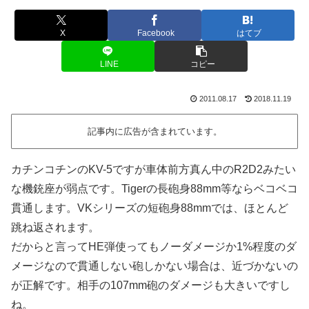
X
Facebook
はてブ
LINE
コピー
2011.08.17
2018.11.19
記事内に広告が含まれています。
カチンコチンのKV-5ですが車体前方真ん中のR2D2みたい
な機銃座が弱点です。Tigerの長砲身88mm等ならベコベコ
貫通します。VKシリーズの短砲身88mmでは、ほとんど
跳ね返されます。
だからと言ってHE弾使ってもノーダメージか1%程度のダ
メージなので貫通しない砲しかない場合は、近づかないの
が正解です。相手の107mm砲のダメージも大きいですし
ね。