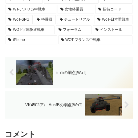
WT-アメリカ中戦車
女性搭乗員
招待コード
WoT-SPG
搭乗員
チュートリアル
WoT-日本重戦車
WOT-ソ連駆逐戦車
フォーラム
インストール
iPhone
WOT-フランス中戦車
E-75の弱点[WoT]
VK4502(P) AusfBの弱点[WoT]
コメント