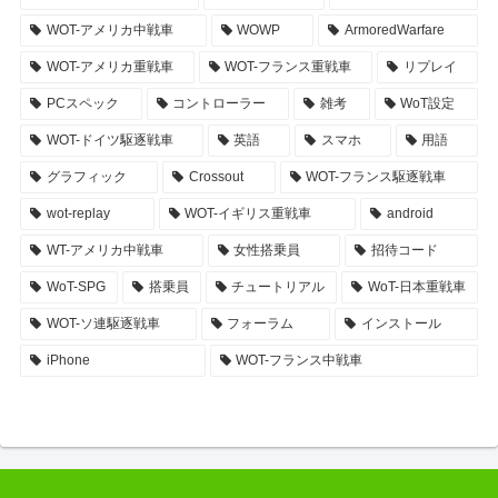
WOT-アメリカ中戦車
WOWP
ArmoredWarfare
WOT-アメリカ重戦車
WOT-フランス重戦車
リプレイ
PCスペック
コントローラー
雑考
WoT設定
WOT-ドイツ駆逐戦車
英語
スマホ
用語
グラフィック
Crossout
WOT-フランス駆逐戦車
wot-replay
WOT-イギリス重戦車
android
WT-アメリカ中戦車
女性搭乗員
招待コード
WoT-SPG
搭乗員
チュートリアル
WoT-日本重戦車
WOT-ソ連駆逐戦車
フォーラム
インストール
iPhone
WOT-フランス中戦車