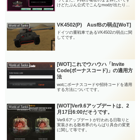
けどたぶん公式でこんなmodが出たりす
るんだろうなぁ？と勝手に当方が推測す
る内容がきれいにして簡潔にまとまって
いる記事を見つけました。 まさか
VK4502(P) AusfBの弱点[WoT]
wargaming.net...
World of Tanks
ドイツの重戦車であるVK4502の弱点に関
してです。
[WOT]これでウハウハ「Invite
World of Tanks
Code(ボーナスコード)」の適用方
法
wotにボーナスコードや招待コードを適用
する方法についてです。
[WOT]Ver9.6アップデートは、2
World of Tanks
月17日6:00だそうです。
Ver9.6アップデートが行われる日取りと
実装される散布界のちらばり具合の変更
に関して等です。