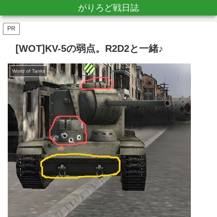
がりろど戦日誌
PR
[WOT]KV-5の弱点。R2D2と一緒♪
World of Tanks