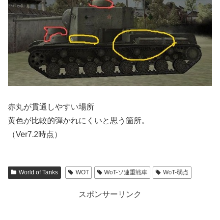
赤丸が貫通しやすい場所
黄色が比較的弾かれにくいと思う箇所。
（Ver7.2時点）
World of Tanks
WOT
WoT-ソ連重戦車
WoT-弱点
スポンサーリンク