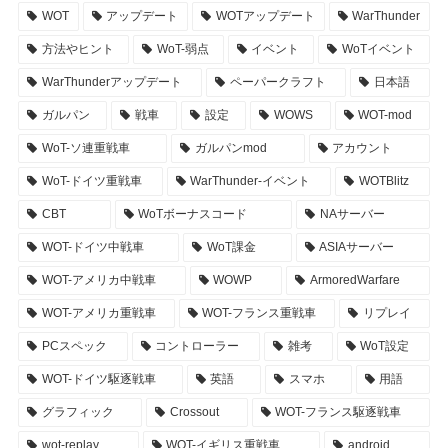
WOT
アップデート
WOTアップデート
WarThunder
方法やヒント
WoT-弱点
イベント
WoTイベント
WarThunderアップデート
ペーパークラフト
日本語
ガルパン
戦車
設定
WOWS
WOT-mod
WoT-ソ連重戦車
ガルパンmod
アカウント
WoT-ドイツ重戦車
WarThunder-イベント
WOTBlitz
CBT
WoTボーナスコード
NAサーバー
WOT-ドイツ中戦車
WoT課金
ASIAサーバー
WOT-アメリカ中戦車
WOWP
ArmoredWarfare
WOT-アメリカ重戦車
WOT-フランス重戦車
リプレイ
PCスペック
コントローラー
雑考
WoT設定
WOT-ドイツ駆逐戦車
英語
スマホ
用語
グラフィック
Crossout
WOT-フランス駆逐戦車
wot-replay
WOT-イギリス重戦車
android