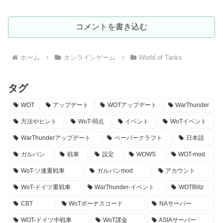
コメントを書き込む
ホーム
オンラインゲーム
World of Tanks
タグ
WOT
アップデート
WOTアップデート
WarThunder
方法やヒント
WoT-弱点
イベント
WoTイベント
WarThunderアップデート
ペーパークラフト
日本語
ガルパン
戦車
設定
WOWS
WOT-mod
WoT-ソ連重戦車
ガルパンmod
アカウント
WoT-ドイツ重戦車
WarThunder-イベント
WOTBlitz
CBT
WoTボーナスコード
NAサーバー
WOT-ドイツ中戦車
WoT課金
ASIAサーバー