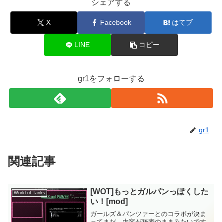
シェアする
X
Facebook
はてブ
LINE
コピー
gr1をフォローする
gr1
関連記事
[WOT]もっとガルパンっぽくした
World of Tanks
い！[mod]
ガールズ＆パンツァーとのコラボが決ま
ってまだ、内容が秘密のままみたいです