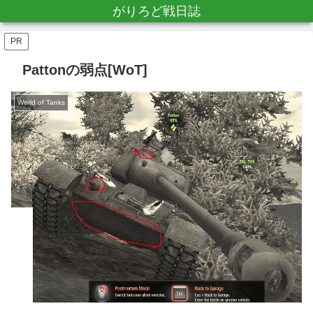
がりろど戦日誌
PR
Pattonの弱点[WoT]
World of Tanks