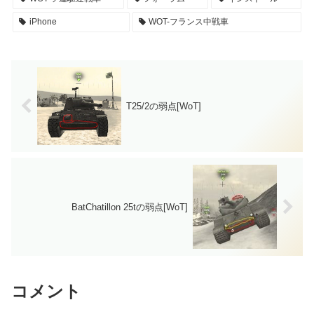
iPhone
WOT-フランス中戦車
T25/2の弱点[WoT]
BatChatillon 25tの弱点[WoT]
コメント