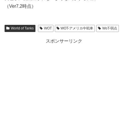
（Ver7.2時点）
World of Tanks
WOT
WOT-アメリカ中戦車
WoT-弱点
スポンサーリンク