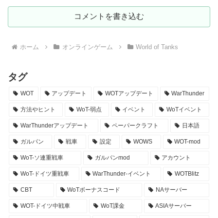
コメントを書き込む
ホーム
オンラインゲーム
World of Tanks
タグ
WOT
アップデート
WOTアップデート
WarThunder
方法やヒント
WoT-弱点
イベント
WoTイベント
WarThunderアップデート
ペーパークラフト
日本語
ガルパン
戦車
設定
WOWS
WOT-mod
WoT-ソ連重戦車
ガルパンmod
アカウント
WoT-ドイツ重戦車
WarThunder-イベント
WOTBlitz
CBT
WoTボーナスコード
NAサーバー
WOT-ドイツ中戦車
WoT課金
ASIAサーバー