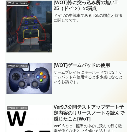
[WOT]特に突っ込み所の無いT-
World of Tanks
25（ドイツ）の弱点
ドイツの中戦車であるT-25の弱点と特徴
に関してです。
[WOT]ゲームパッドの使用
World of Tanks
ゲームプレイ時にキーボードではなくゲ
ームパッドを使用すると多少楽になると
いうお話です。
Ver9.7公開テストアップデート予
World of Tanks
定内容のリリースノートを読んで
感じたこと[WoT]
Ver9.6では、照準の中心に飛んで行く確
率が低くなるという修正が入りまし