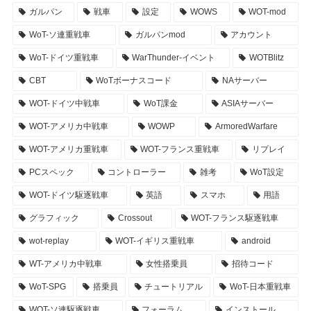
ガルパン
戦車
設定
WOWS
WOT-mod
WoT-ソ連重戦車
ガルパンmod
アカウント
WoT-ドイツ重戦車
WarThunder-イベント
WOTBlitz
CBT
WoTボーナスコード
NAサーバー
WOT-ドイツ中戦車
WoT課金
ASIAサーバー
WOT-アメリカ中戦車
WOWP
ArmoredWarfare
WOT-アメリカ重戦車
WOT-フランス重戦車
リプレイ
PCスペック
コントローラー
雑考
WoT設定
WOT-ドイツ駆逐戦車
英語
スマホ
用語
グラフィック
Crossout
WOT-フランス駆逐戦車
wot-replay
WOT-イギリス重戦車
android
WT-アメリカ中戦車
女性搭乗員
招待コード
WoT-SPG
搭乗員
チュートリアル
WoT-日本重戦車
WOT-ソ連駆逐戦車
フォーラム
インストール