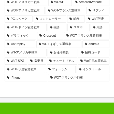
WOT-アメリカ中戦車
WOWP
ArmoredWarfare
WOT-アメリカ重戦車
WOT-フランス重戦車
リプレイ
PCスペック
コントローラー
雑考
WoT設定
WOT-ドイツ駆逐戦車
英語
スマホ
用語
グラフィック
Crossout
WOT-フランス駆逐戦車
wot-replay
WOT-イギリス重戦車
android
WT-アメリカ中戦車
女性搭乗員
招待コード
WoT-SPG
搭乗員
チュートリアル
WoT-日本重戦車
WOT-ソ連駆逐戦車
フォーラム
インストール
iPhone
WOT-フランス中戦車