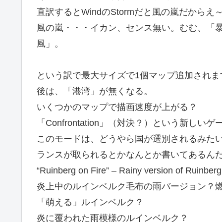
直訳するとWindのStormだと風の嵐だか
風の嵐・・・イカン、センス無い。むむ、「
風」。
という訳で最大サイズで1個マップ追加されま
後は、「港湾」が無くなる。
いくつかのマップで描画速度が上がる？
「Confrontation」（対決？）という新し
このモードは、どうやら国が選別されるみた
ランスが取られるとかなんとか書いてあるん
“Ruinberg on Fire” – Rainy version of Ruinberg 
炎上中のルインベルク毛布の雨バージョン？
「萌える」ルインベルク？
炎に覆われた雨模様のルインベルク？