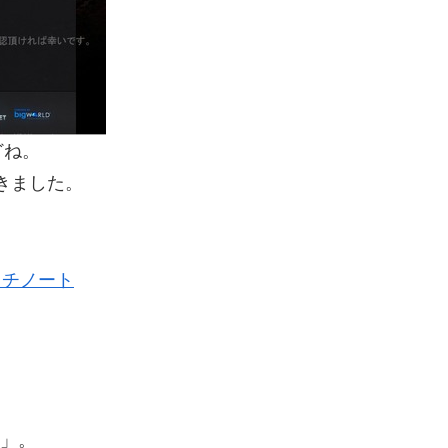
どね。
きました。
ッチノート
m」。