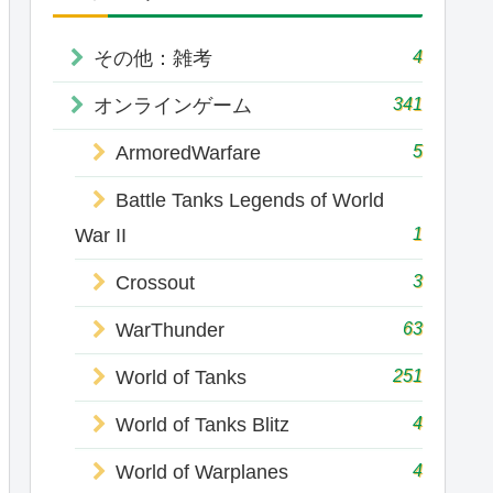
4
その他：雑考
341
オンラインゲーム
5
ArmoredWarfare
Battle Tanks Legends of World
1
War II
3
Crossout
63
WarThunder
251
World of Tanks
4
World of Tanks Blitz
4
World of Warplanes