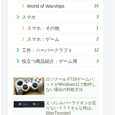
10
World of Warships
3
スマホ
1
スマホ：その他
2
スマホ：ゲーム
12
工作：ペーパークラフト
3
役立つ商品紹介：ゲーム用
ロジクール F710ゲームパ
ッドがWindows11で動作し
ない場合の対処方法
えっ!シルバーライオンが足
りない？？？そんな時は。
[WarThunder]