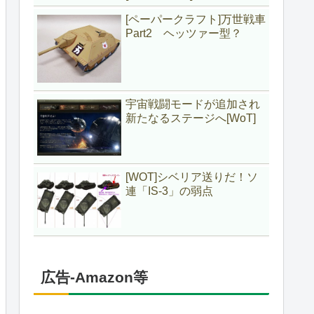
[ペーパークラフト]万世戦車
Part2 ヘッツァー型？
宇宙戦闘モードが追加され
新たなるステージへ[WoT]
[WOT]シベリア送りだ！ソ
連「IS-3」の弱点
広告-Amazon等