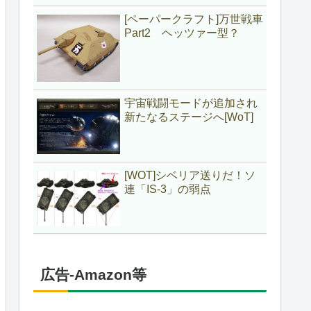
[ペーパークラフト]万世戦車
Part2 ヘッツァー型？
宇宙戦闘モードが追加され
新たなるステージへ[WoT]
[WOT]シベリア送りだ！ソ
連「IS-3」の弱点
広告-Amazon等