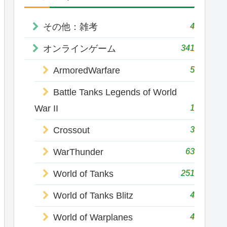
4
その他：雑考
341
オンラインゲーム
5
ArmoredWarfare
Battle Tanks Legends of World
1
War II
3
Crossout
63
WarThunder
251
World of Tanks
4
World of Tanks Blitz
4
World of Warplanes