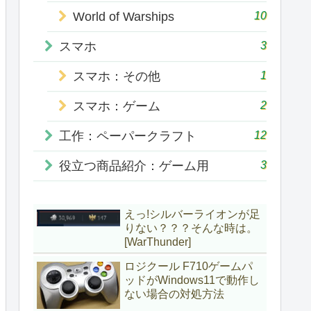
10
World of Warships
3
スマホ
1
スマホ：その他
2
スマホ：ゲーム
12
工作：ペーパークラフト
3
役立つ商品紹介：ゲーム用
えっ!シルバーライオンが足
りない？？？そんな時は。
[WarThunder]
ロジクール F710ゲームパ
ッドがWindows11で動作し
ない場合の対処方法