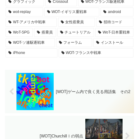
グラフィック
Crossout
WOT-フランス駆逐戦車
wot-replay
WOT-イギリス重戦車
android
WT-アメリカ中戦車
女性搭乗員
招待コード
WoT-SPG
搭乗員
チュートリアル
WoT-日本重戦車
WOT-ソ連駆逐戦車
フォーラム
インストール
iPhone
WOT-フランス中戦車
[WOT]ゲーム内で良く見る用語集 その2
[WOT]ChurchillⅠの弱点