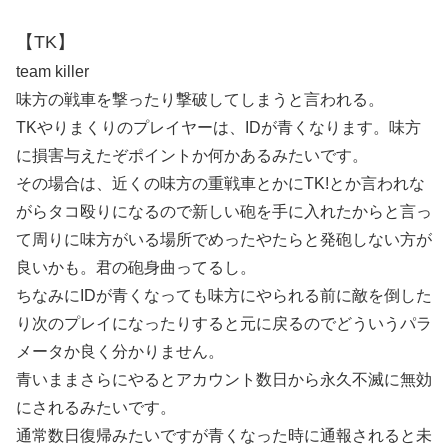
【TK】
team killer
味方の戦車を撃ったり撃破してしまうと言われる。
TKやりまくりのプレイヤーは、IDが青くなります。味方
に損害与えたぞポイントか何かあるみたいです。
その場合は、近くの味方の重戦車とかにTK!とか言われな
がらタコ殴りになるので新しい砲を手に入れたからと言っ
て周りに味方がいる場所でめったやたらと発砲しない方が
良いかも。君の砲身曲ってるし。
ちなみにIDが青くなっても味方にやられる前に敵を倒した
り次のプレイになったりすると元に戻るのでどういうパラ
メータか良く分かりません。
青いままさらにやるとアカウント数日から永久不滅に無効
にされるみたいです。
通常数日復帰みたいですが青くなった時に通報されると未