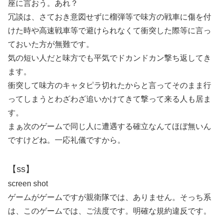
座に言おう。あれ？
冗談は、さておき意図せずに榴弾等で味方の戦車に傷を付
けた時や高速戦車等で避けられなくて衝突した際等に言っ
ておいた方が無難です。
気の短い人だと味方でも平気でドカンドカン撃ち返してき
ます。
衝突して味方のキャタピラ切れたからと言ってそのまま行
ってしまうとわざわざ追いかけてきて撃って来る人も居ま
す。
まぁ次のゲームで同じ人に遭遇する確立なんてほぼ無いん
ですけどね。一応礼儀ですから。
【ss】
screen shot
ゲームがゲームですが親衛隊では、ありません。そっち系
は、このゲームでは、ご法度です。明確な規約違反です。