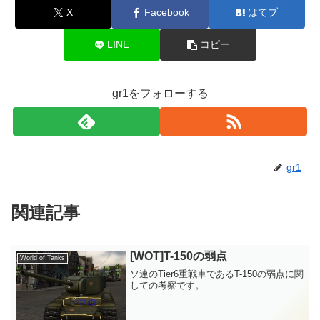
X
Facebook
はてブ
LINE
コピー
gr1をフォローする
gr1
関連記事
[WOT]T-150の弱点
World of Tanks
ソ連のTier6重戦車であるT-150の弱点に関
しての考察です。