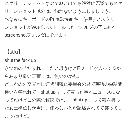
スクリーンショットなのでssと出ても絶対に冗談でもスク
リーンショット以外は、触れないようにしましょう。
ちなみにキーボードのPrintScreenキーを押すとスクリー
ンショットがwotインストールしたフォルダの下にある
screenshotフォルダにできます。
【stfu】
shut the fuck up
きつめの「だまれ！」だと思うけどFワードが入ってるか
らあまり良い言葉では、無いのかも。
どこかの外交官が国連拷問禁止委員会の席で英語の単語間
違いを笑われて「shut up!」って言った事がニュースにな
ってたけどこの際の解説では、「shut up!」って鞭を持っ
た女王様位しか今は、使わないとか記述されてて笑ってし
まったけど。