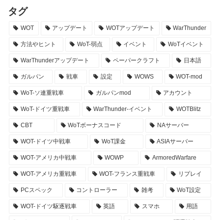
タグ
WOT
アップデート
WOTアップデート
WarThunder
方法やヒント
WoT-弱点
イベント
WoTイベント
WarThunderアップデート
ペーパークラフト
日本語
ガルパン
戦車
設定
WOWS
WOT-mod
WoT-ソ連重戦車
ガルパンmod
アカウント
WoT-ドイツ重戦車
WarThunder-イベント
WOTBlitz
CBT
WoTボーナスコード
NAサーバー
WOT-ドイツ中戦車
WoT課金
ASIAサーバー
WOT-アメリカ中戦車
WOWP
ArmoredWarfare
WOT-アメリカ重戦車
WOT-フランス重戦車
リプレイ
PCスペック
コントローラー
雑考
WoT設定
WOT-ドイツ駆逐戦車
英語
スマホ
用語