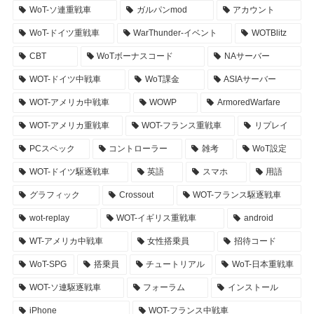
WoT-ソ連重戦車
ガルパンmod
アカウント
WoT-ドイツ重戦車
WarThunder-イベント
WOTBlitz
CBT
WoTボーナスコード
NAサーバー
WOT-ドイツ中戦車
WoT課金
ASIAサーバー
WOT-アメリカ中戦車
WOWP
ArmoredWarfare
WOT-アメリカ重戦車
WOT-フランス重戦車
リプレイ
PCスペック
コントローラー
雑考
WoT設定
WOT-ドイツ駆逐戦車
英語
スマホ
用語
グラフィック
Crossout
WOT-フランス駆逐戦車
wot-replay
WOT-イギリス重戦車
android
WT-アメリカ中戦車
女性搭乗員
招待コード
WoT-SPG
搭乗員
チュートリアル
WoT-日本重戦車
WOT-ソ連駆逐戦車
フォーラム
インストール
iPhone
WOT-フランス中戦車