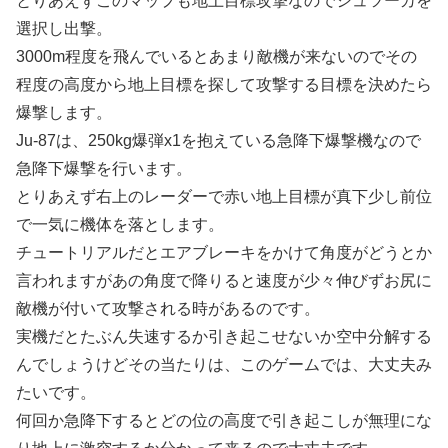
とりあえずこのマップも地上目標攻撃なのでシュツーカを
選択し出撃。
3000m程度を飛んでいるとあまり敵機が来ないのでその
程度の高度から地上目標を探して攻撃する目標を決めたら
爆撃します。
Ju-87は、250kg爆弾x1を抱えている急降下爆撃機なので
急降下爆撃を行います。
とりあえず右上のレーダーで赤い地上目標が真下少し前位
で一気に機体を落とします。
チュートリアルだとエアブレーキをかけて角度がどうとか
言われますがあの角度で降りると速度が少々伸びずお尻に
敵機が付いて攻撃される時があるのです。
実機だとたぶん失速するか引き起こせないか空中分解する
んでしょうけどその当たりは、このゲームでは、大丈夫み
たいです。
何回か急降下するとどの位の高度で引き起こしが無理にな