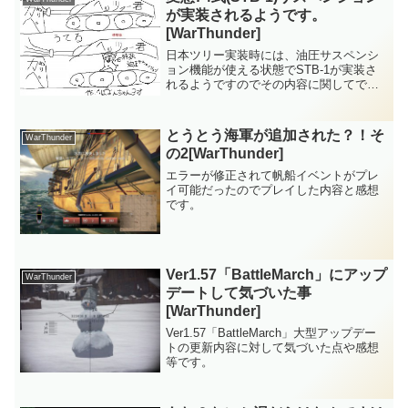
が実装されるようです。
[WarThunder]
日本ツリー実装時には、油圧サスペンシ
ョン機能が使える状態でSTB-1が実装さ
れるようですのでその内容に関してで
す。
とうとう海軍が追加された？！そ
WarThunder
の2[WarThunder]
エラーが修正されて帆船イベントがプレ
イ可能だったのでプレイした内容と感想
です。
Ver1.57「BattleMarch」にアップ
WarThunder
デートして気づいた事
[WarThunder]
Ver1.57「BattleMarch」大型アップデー
トの更新内容に対して気づいた点や感想
等です。