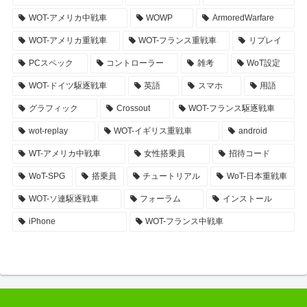
WOT-アメリカ中戦車
WOWP
ArmoredWarfare
WOT-アメリカ重戦車
WOT-フランス重戦車
リプレイ
PCスペック
コントローラー
雑考
WoT設定
WOT-ドイツ駆逐戦車
英語
スマホ
用語
グラフィック
Crossout
WOT-フランス駆逐戦車
wot-replay
WOT-イギリス重戦車
android
WT-アメリカ中戦車
女性搭乗員
招待コード
WoT-SPG
搭乗員
チュートリアル
WoT-日本重戦車
WOT-ソ連駆逐戦車
フォーラム
インストール
iPhone
WOT-フランス中戦車