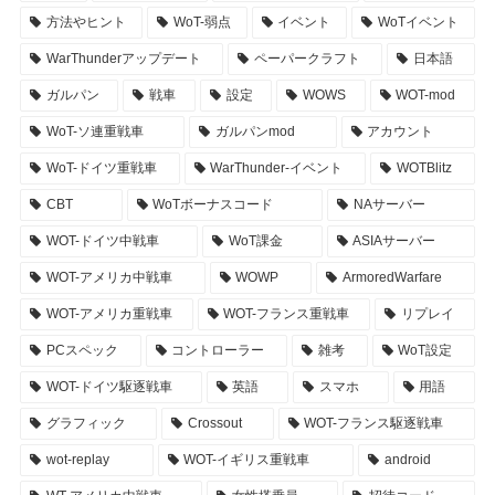
方法やヒント
WoT-弱点
イベント
WoTイベント
WarThunderアップデート
ペーパークラフト
日本語
ガルパン
戦車
設定
WOWS
WOT-mod
WoT-ソ連重戦車
ガルパンmod
アカウント
WoT-ドイツ重戦車
WarThunder-イベント
WOTBlitz
CBT
WoTボーナスコード
NAサーバー
WOT-ドイツ中戦車
WoT課金
ASIAサーバー
WOT-アメリカ中戦車
WOWP
ArmoredWarfare
WOT-アメリカ重戦車
WOT-フランス重戦車
リプレイ
PCスペック
コントローラー
雑考
WoT設定
WOT-ドイツ駆逐戦車
英語
スマホ
用語
グラフィック
Crossout
WOT-フランス駆逐戦車
wot-replay
WOT-イギリス重戦車
android