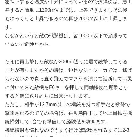
急降下すると速度が十分に乗っているので投弾後は、急上
昇すると簡単に1200m位までは、上昇できますしその後
もゆっくりと上昇できるので再び2000m以上に上昇しま
す。
なぜかというと敵の戦闘機は、皆1000m以下で頑張って
いるので危険だから。
たまに再出撃した敵機が2000m辺りに居て銃撃してくる
ことが有りますがその時は、鈍足なシュツーカでは、逃げ
られないので真っ直ぐ飛んでマヌケを演じて油断してお尻
に付いて来た敵機をF6キーを押して同軸機銃で迎撃とか
すると偶に返り討ちに出来たりします。
ただし、相手が12.7mm以上の機銃を持つ相手だと数発で
撃墜されるのでその場合は、再度急降下して地上目標を機
銃掃射して1台でも撃破して経験値を稼ぎます。
機銃掃射も慣れなのでうまく行けば撃墜されるまでに2-3