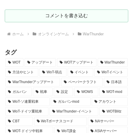
コメントを書き込む
ホーム
オンラインゲーム
WarThunder
タグ
WOT
アップデート
WOTアップデート
WarThunder
方法やヒント
WoT-弱点
イベント
WoTイベント
WarThunderアップデート
ペーパークラフト
日本語
ガルパン
戦車
設定
WOWS
WOT-mod
WoT-ソ連重戦車
ガルパンmod
アカウント
WoT-ドイツ重戦車
WarThunder-イベント
WOTBlitz
CBT
WoTボーナスコード
NAサーバー
WOT-ドイツ中戦車
WoT課金
ASIAサーバー