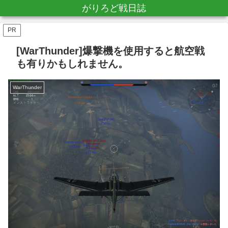
がりろど戦日誌
PR
[WarThunder]爆撃機を使用すると航空戦
も有りかもしれません。
WarThunder