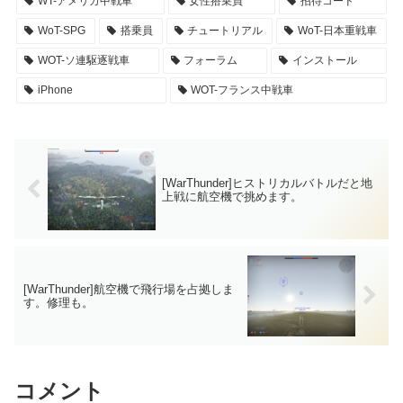
WT-アメリカ中戦車
女性搭乗員
招待コード
WoT-SPG
搭乗員
チュートリアル
WoT-日本重戦車
WOT-ソ連駆逐戦車
フォーラム
インストール
iPhone
WOT-フランス中戦車
[WarThunder]ヒストリカルバトルだと地
上戦に航空機で挑めます。
[WarThunder]航空機で飛行場を占拠しま
す。修理も。
コメント