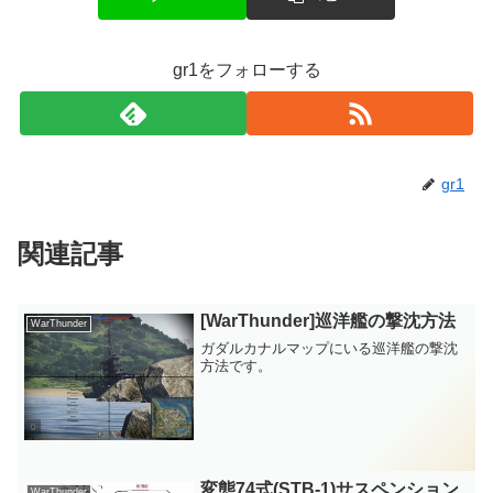
gr1をフォローする
gr1
関連記事
[WarThunder]巡洋艦の撃沈方法
WarThunder
ガダルカナルマップにいる巡洋艦の撃沈
方法です。
変態74式(STB-1)サスペンション
WarThunder