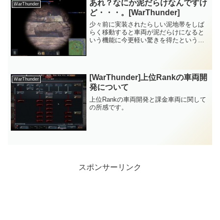
あれ？なにか泥だらけなんですけ
WarThunder
ど・・・。[WarThunder]
少々前に実装されたらしい泥地帯をしば
らく移動すると車両が泥だらけになると
いう機能に今更軽い驚きを得たというと
ころでしょうか。
[WarThunder]上位Rankの車両開
WarThunder
発について
上位Rankの車両開発と課金車両に関して
の所感です。
スポンサーリンク