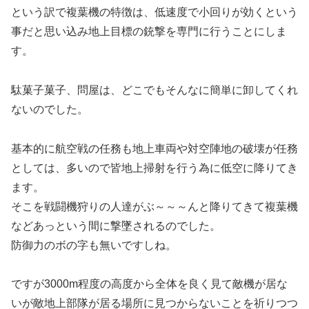
という訳で複葉機の特徴は、低速度で小回りが効くという
事だと思い込み地上目標の銃撃を専門に行うことにしま
す。
駄菓子菓子、問屋は、どこでもそんなに簡単に卸してくれ
ないのでした。
基本的に航空戦の任務も地上車両や対空陣地の破壊が任務
としては、多いので皆地上掃射を行う為に低空に降りてき
ます。
そこを戦闘機狩りの人達がぶ～～～んと降りてきて複葉機
などあっという間に撃墜されるのでした。
防御力のボの字も無いですしね。
ですが3000m程度の高度から全体を良く見て敵機が居な
いが敵地上部隊が居る場所に見つからないことを祈りつつ