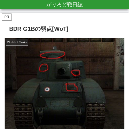
がりろど戦日誌
PR
BDR G1Bの弱点[WoT]
World of Tanks