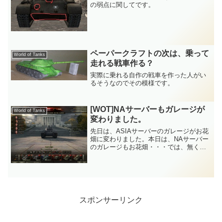
の弱点に関してです。
ペーパークラフトの次は、乗って
World of Tanks
走れる戦車作る？
実際に乗れる自作の戦車を作った人がい
るそうなのでその模様です。
[WOT]NAサーバーもガレージが
World of Tanks
変わりました。
先日は、ASIAサーバーのガレージがお花
畑に変わりました。本日は、NAサーバー
のガレージもお花畑・・・では、無くど
こだろ？なんかえらそうな建物の前にや
はりポピーらしき花の花壇があってその
周りに戦車と各国の旗。
スポンサーリンク