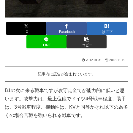
X
Facebook
はてブ
LINE
コピー
2012.01.31
2018.11.19
記事内に広告が含まれています。
B1の次に来る戦車ですが攻守走全てが能力的に低いと思
います。攻撃力は、最上位砲でドイツ4号戦車程度、装甲
は、3号戦車程度、機動性は、KVと同等かそれ以下の為多
くの場合苦戦を強いられる戦車です。