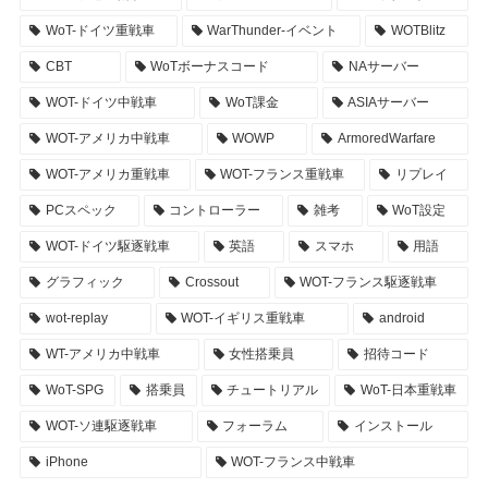
WoT-ドイツ重戦車
WarThunder-イベント
WOTBlitz
CBT
WoTボーナスコード
NAサーバー
WOT-ドイツ中戦車
WoT課金
ASIAサーバー
WOT-アメリカ中戦車
WOWP
ArmoredWarfare
WOT-アメリカ重戦車
WOT-フランス重戦車
リプレイ
PCスペック
コントローラー
雑考
WoT設定
WOT-ドイツ駆逐戦車
英語
スマホ
用語
グラフィック
Crossout
WOT-フランス駆逐戦車
wot-replay
WOT-イギリス重戦車
android
WT-アメリカ中戦車
女性搭乗員
招待コード
WoT-SPG
搭乗員
チュートリアル
WoT-日本重戦車
WOT-ソ連駆逐戦車
フォーラム
インストール
iPhone
WOT-フランス中戦車