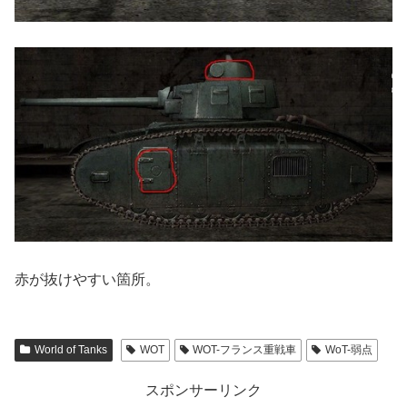
赤が抜けやすい箇所。
World of Tanks
WOT
WOT-フランス重戦車
WoT-弱点
スポンサーリンク