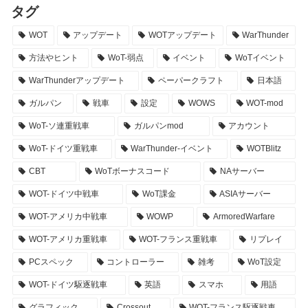
タグ
WOT
アップデート
WOTアップデート
WarThunder
方法やヒント
WoT-弱点
イベント
WoTイベント
WarThunderアップデート
ペーパークラフト
日本語
ガルパン
戦車
設定
WOWS
WOT-mod
WoT-ソ連重戦車
ガルパンmod
アカウント
WoT-ドイツ重戦車
WarThunder-イベント
WOTBlitz
CBT
WoTボーナスコード
NAサーバー
WOT-ドイツ中戦車
WoT課金
ASIAサーバー
WOT-アメリカ中戦車
WOWP
ArmoredWarfare
WOT-アメリカ重戦車
WOT-フランス重戦車
リプレイ
PCスペック
コントローラー
雑考
WoT設定
WOT-ドイツ駆逐戦車
英語
スマホ
用語
グラフィック
Crossout
WOT-フランス駆逐戦車