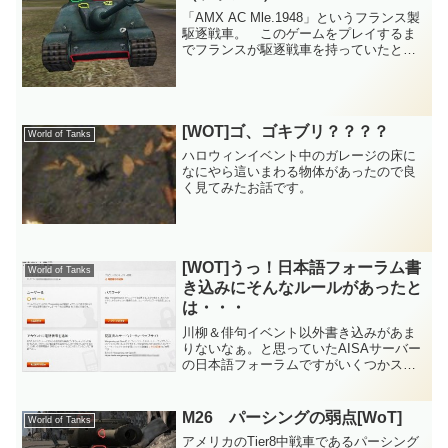
「AMX AC Mle.1948」というフランス製
駆逐戦車。 このゲームをプレイするま
でフランスが駆逐戦車を持っていたと
は、知りませんでした。 この当時のフ
ランスの戦車というとルノーの小さい奴
と世界史の教科書に出てきそうな砲塔の
無いタイプ（...
[WOT]ゴ、ゴキブリ？？？？
World of Tanks
ハロウィンイベント中のガレージの床に
なにやら這いまわる物体があったので良
く見てみたお話です。
[WOT]うっ！日本語フォーラム書
World of Tanks
き込みにそんなルールがあったと
は・・・
川柳＆俳句イベント以外書き込みがあま
りないなぁ。と思っていたAISAサーバー
の日本語フォーラムですがいくつかスレ
ッドが立って来たみたいですね。でも、
まださびしいのと当方としても知りたい
事があったので質問用に作成したASIAサ
M26 パーシングの弱点[WoT]
World of Tanks
ーバーアカウント...
アメリカのTier8中戦車であるパーシング