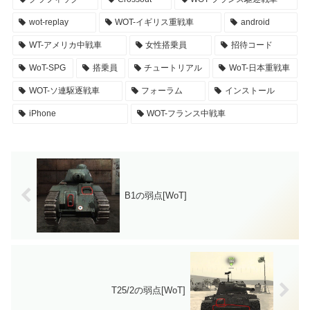
wot-replay
WOT-イギリス重戦車
android
WT-アメリカ中戦車
女性搭乗員
招待コード
WoT-SPG
搭乗員
チュートリアル
WoT-日本重戦車
WOT-ソ連駆逐戦車
フォーラム
インストール
iPhone
WOT-フランス中戦車
B1の弱点[WoT]
T25/2の弱点[WoT]