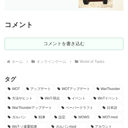
コメント
コメントを書き込む
ホーム
オンラインゲーム
World of Tanks
タグ
WOT
アップデート
WOTアップデート
WarThunder
方法やヒント
WoT-弱点
イベント
WoTイベント
WarThunderアップデート
ペーパークラフト
日本語
ガルパン
戦車
設定
WOWS
WOT-mod
WoT-ソ連重戦車
ガルパンmod
アカウント