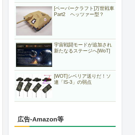
[ペーパークラフト]万世戦車
Part2 ヘッツァー型？
宇宙戦闘モードが追加され
新たなるステージへ[WoT]
[WOT]シベリア送りだ！ソ
連「IS-3」の弱点
広告-Amazon等