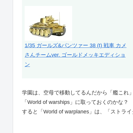
1/35 ガールズ&パンツァー 38 (t) 戦車 カメ
さんチームver. ゴールドメッキエディショ
ン
学園は、空母で移動してるんだから「艦これ
「World of warships」に取っておくのかな？
すると「World of warplanes」は、「ス