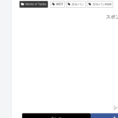
World of Tanks
WOT
ガルパン
ガルパンmod
スポ
シ