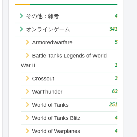
4
その他：雑考
341
オンラインゲーム
5
ArmoredWarfare
Battle Tanks Legends of World
1
War II
3
Crossout
63
WarThunder
251
World of Tanks
4
World of Tanks Blitz
4
World of Warplanes