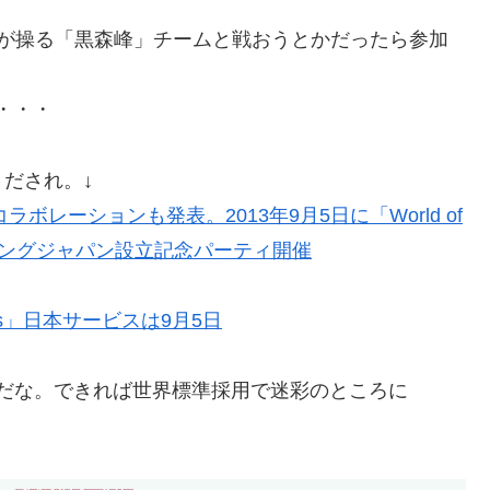
の中の人が操る「黒森峰」チームと戦おうとかだったら参加
な・・・
だされ。↓
ラボレーションも発表。2013年9月5日に「World of
ミングジャパン設立記念パーティ開催
Tanks」日本サービスは9月5日
キン希望だな。できれば世界標準採用で迷彩のところに