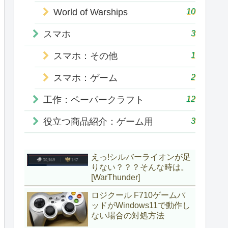
10
World of Warships
3
スマホ
1
スマホ：その他
2
スマホ：ゲーム
12
工作：ペーパークラフト
3
役立つ商品紹介：ゲーム用
えっ!シルバーライオンが足
りない？？？そんな時は。
[WarThunder]
ロジクール F710ゲームパ
ッドがWindows11で動作し
ない場合の対処方法