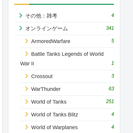
4
その他：雑考
341
オンラインゲーム
5
ArmoredWarfare
Battle Tanks Legends of World
1
War II
3
Crossout
63
WarThunder
251
World of Tanks
4
World of Tanks Blitz
4
World of Warplanes