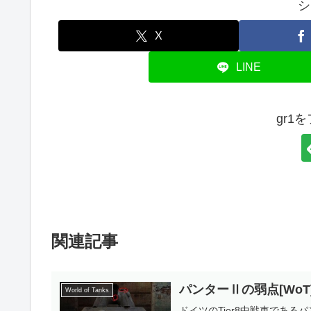
シ
X
LINE
gr1
関連記事
パンターⅡの弱点[WoT
World of Tanks
ドイツのTier8中戦車であ