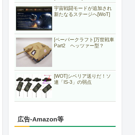
宇宙戦闘モードが追加され
新たなるステージへ[WoT]
[ペーパークラフト]万世戦車
Part2 ヘッツァー型？
[WOT]シベリア送りだ！ソ
連「IS-3」の弱点
広告-Amazon等