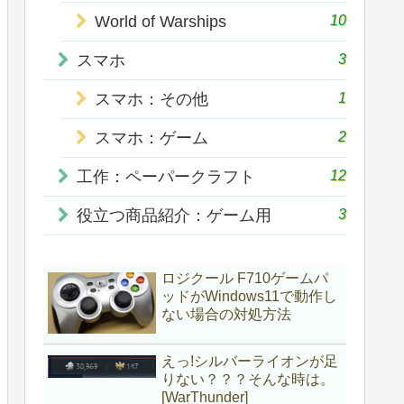
10
World of Warships
3
スマホ
1
スマホ：その他
2
スマホ：ゲーム
12
工作：ペーパークラフト
3
役立つ商品紹介：ゲーム用
ロジクール F710ゲームパ
ッドがWindows11で動作し
ない場合の対処方法
えっ!シルバーライオンが足
りない？？？そんな時は。
[WarThunder]