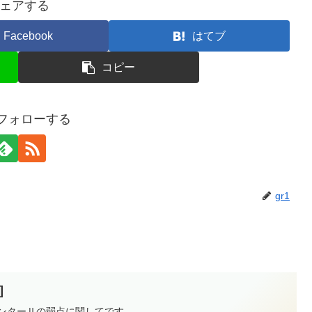
ェアする
Facebook
はてブ
コピー
をフォローする
gr1
]
るパンターⅡの弱点に関してです。