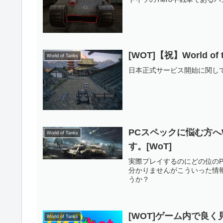
[WOT]【祝】World 
World of Tanks
日本正式サービス開始に関し
PCスペックに悩む方へWo
World of Tanks
す。[WoT]
実際プレイするのにどの位の
分かりませんがこういった情
うか？
[WOT]ゲーム内で良
World of Tanks