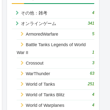
4
その他：雑考
341
オンラインゲーム
5
ArmoredWarfare
Battle Tanks Legends of World
1
War II
3
Crossout
63
WarThunder
251
World of Tanks
4
World of Tanks Blitz
4
World of Warplanes