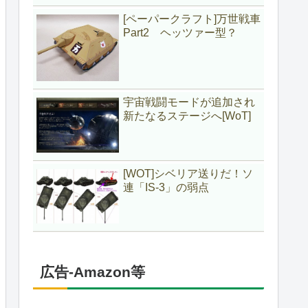
[ペーパークラフト]万世戦車
Part2 ヘッツァー型？
宇宙戦闘モードが追加され
新たなるステージへ[WoT]
[WOT]シベリア送りだ！ソ
連「IS-3」の弱点
広告-Amazon等