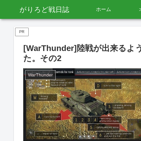
がりろど戦日誌
ホーム
PR
[WarThunder]陸戦が出
た。その2
WarThunder